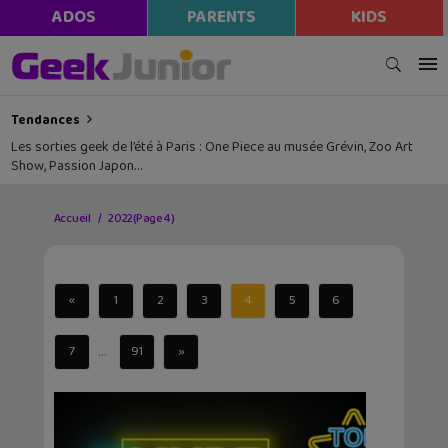
ADOS
PARENTS
KIDS
Tendances
Les sorties geek de l’été à Paris : One Piece au musée Grévin, Zoo Art
Show, Passion Japon…
Accueil
2022
(Page 4)
«
1
2
3
4
5
6
...
7
91
»