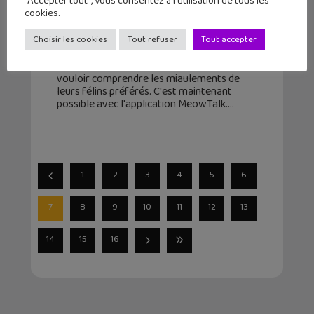
"Accepter tout", vous consentez à l'utilisation de tous les
MeowTalk : tu vas enfin pouvoir
cookies.
comprendre ton chat
Choisir les cookies
Tout refuser
Tout accepter
21 novembre 2020
Les propriétaires de chats sont nombreux à
vouloir comprendre les miaulements de
leurs félins préférés. C'est maintenant
possible avec l'application MeowTalk.
1
2
3
4
5
6
7
8
9
10
11
12
13
14
15
16