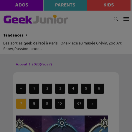
ADOS
PARENTS
KIDS
Tendances
Les sorties geek de l’été à Paris : One Piece au musée Grévin, Zoo Art
Show, Passion Japon…
Accueil
2020
(Page 7)
«
1
2
3
4
5
6
...
7
8
9
10
67
»