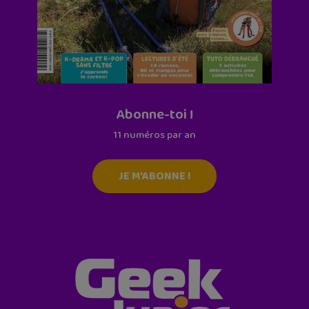
Abonne-toi !
11 numéros par an
JE M'ABONNE !