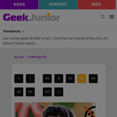
ADOS
PARENTS
KIDS
Tendances
Les sorties geek de l’été à Paris : One Piece au musée Grévin, Zoo Art
Show, Passion Japon…
Accueil
2018
(Page 93)
...
«
1
90
91
92
93
94
...
95
96
107
»