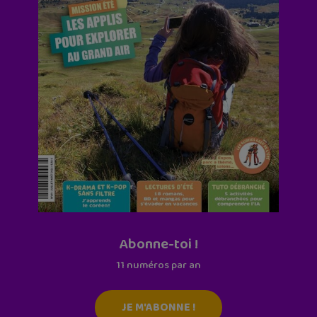
Abonne-toi !
11 numéros par an
JE M'ABONNE !