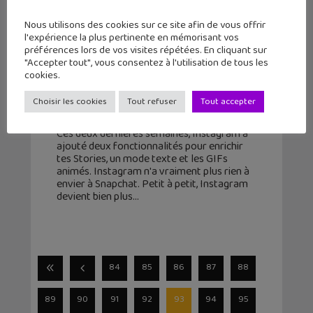
Nous utilisons des cookies sur ce site afin de vous offrir
l'expérience la plus pertinente en mémorisant vos
préférences lors de vos visites répétées. En cliquant sur
Les Stories d’Instagram plus
"Accepter tout", vous consentez à l'utilisation de tous les
créatives avec un mode texte et
cookies.
des GIFS animés
Choisir les cookies
Tout refuser
Tout accepter
6 février 2018
Ces deux dernières semaines, Instagram a
ajouté deux fonctionnalités pour enrichir
tes Stories, un mode texte et les GIFs
animés. Instagram n'a vraiment plus rien à
envier à Snapchat. Petit à petit, Instagram
devient bien plus
84
85
86
87
88
89
90
91
92
93
94
95