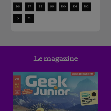
96
97
98
99
100
101
102
Le magazine