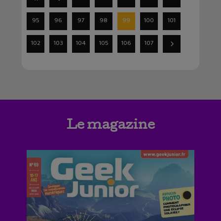
95
96
97
98
99
100
101
102
103
104
105
106
107
Le magazine