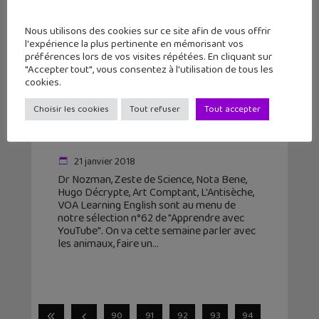
Nous utilisons des cookies sur ce site afin de vous offrir
l'expérience la plus pertinente en mémorisant vos
préférences lors de vos visites répétées. En cliquant sur
"Accepter tout", vous consentez à l'utilisation de tous les
cookies.
Apprendre avec YouTube #62 avec
Choisir les cookies
Tout refuser
Tout accepter
Dr Nozman, Zeste de Science, Nota
Bene…
21 janvier 2018
Dr Nozman, Zeste de Science, Nota Bene,
Hugo Décrypte, Art Comptant, L'Antisèche,
VOA Learning English sont au menu de
notre sélection n°62 de "Apprendre avec
YouTube". On va cette semaine parler avec
les animaux, faire un
90
91
92
93
94