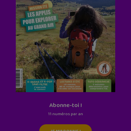
Abonne-toi !
11 numéros par an