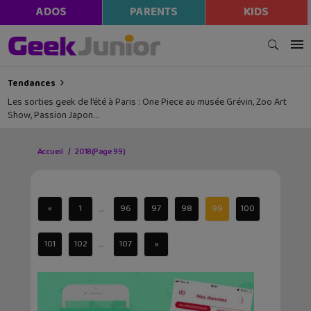
ADOS
PARENTS
KIDS
Tendances
Les sorties geek de l’été à Paris : One Piece au musée Grévin, Zoo Art
Show, Passion Japon…
Accueil
2018
(Page 99)
...
«
1
96
97
98
99
100
...
101
102
107
»