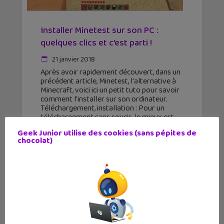
Installer Minetest sur son PC :
quelques clics et c’est parti !
21 janvier 2018
Après avoir rapidement découvert, dans un
précédent article, Minetest, l'alternative à
Minecraft, voici ici un petit tuto pour savoir
comment l'installer sur son ordinateur.
Téléchargement, installation : Pour un
téléchargement sans soucis, le mieux est
que tu
Geek Junior utilise des cookies (sans pépites de
chocolat)