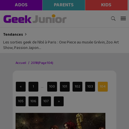
ADOS
PARENTS
KIDS
Tendances
Les sorties geek de l’été à Paris : One Piece au musée Grévin, Zoo Art
Show, Passion Japon…
Accueil
2018
(Page 104)
...
«
1
100
101
102
103
104
105
106
107
»