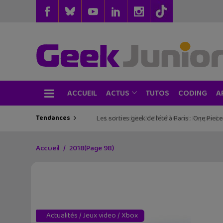
ACCUEIL
TUTOS
CODING
ACTUS
A
Tendances
Les sorties geek de l’été à Paris : One Pie
Accueil
2018
(Page 98)
Actualités
/
Jeux video
/
Xbox