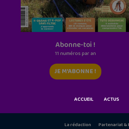
Abonne-toi !
11 numéros par an
JE M'ABONNE !
ACCUEIL
ACTUS
La rédaction
Partenariat & 