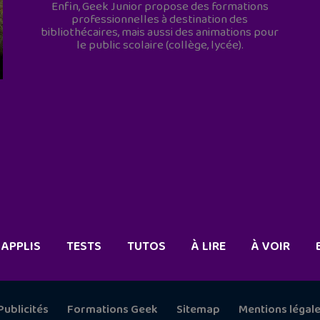
Enfin, Geek Junior propose des formations
professionnelles à destination des
bibliothécaires, mais aussi des animations pour
le public scolaire (collège, lycée).
APPLIS
TESTS
TUTOS
À LIRE
À VOIR
Publicités
Formations Geek
Sitemap
Mentions légal