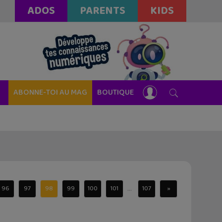
ADOS
PARENTS
KIDS
ABONNE-TOI AU MAG
BOUTIQUE
...
96
97
98
99
100
101
107
»