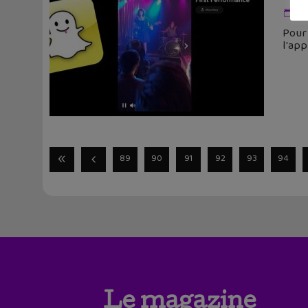
23
Pour
l'app
89
90
91
92
93
94
Le magazine