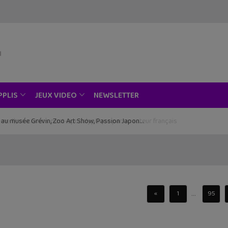
NEWSLETTER
PPLIS
JEUX VIDEO
ce au musée Grévin, Zoo Art Show, Passion Japon…
...
«
1
95