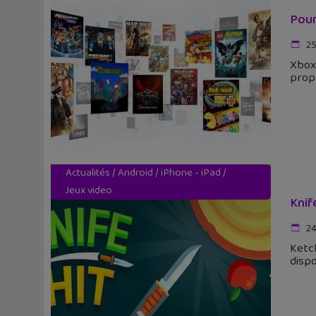
Pour
25
Xbox 
propr
Actualités
/
Android
/
iPhone - iPad
/
Jeux video
Knif
24
Ketch
dispo