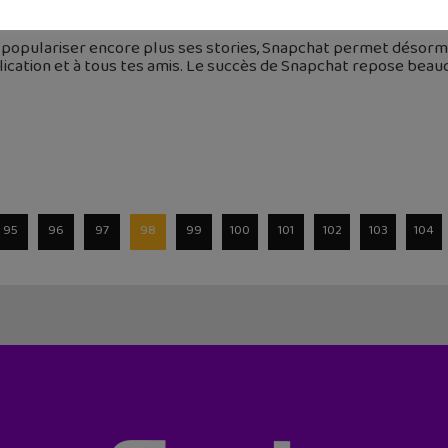
 janvier 2018
 populariser encore plus ses stories, Snapchat permet désorma
lication et à tous tes amis. Le succès de Snapchat repose beauco
95
96
97
98
99
100
101
102
103
104