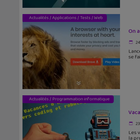
Actualités
/
Applications
/
Tests
/
Web
On a
24
Lancé
se fa
Actualités
/
Programmation informatique
Vaca
23
Les v
la pr