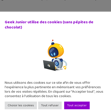
Geek Junior utilise des cookies (sans pépites de
chocolat)
ie Manga : Spiritual Princess, une nouvelle série chez Kaz
 janvier 2018
Manga vient de lancer une nouvelle série, Spiritual Princess, u
ore japonais. Le tome 1 de Spiritual Princess est déjà disponible 
Nous utilisons des cookies sur ce site afin de vous offrir
l'expérience la plus pertinente en mémorisant vos préférences
lors de vos visites répétées. En cliquant sur "Accepter tout", vous
consentez à l'utilisation de tous les cookies.
Choisir les cookies
Tout refuser
Tout accepter
ager ses stories Snapchat à l’extérieur de l’application, c’e