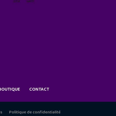
site web
geekjunior.fr/informations-
cookies/
BOUTIQUE
CONTACT
es
Politique de confidentialité