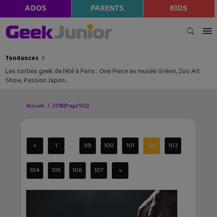
ADOS
PARENTS
KIDS
Tendances
Les sorties geek de l’été à Paris : One Piece au musée Grévin, Zoo Art
Show, Passion Japon…
Accueil
2018
(Page 102)
...
«
1
99
100
101
102
103
104
105
106
107
»