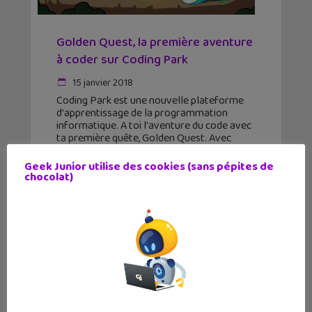
Golden Quest, la première aventure
à coder sur Coding Park
15 janvier 2018
Coding Park est une nouvelle plateforme
d'apprentissage de la programmation
informatique. A toi l'aventure du code avec
ta première quête, Golden Quest. Avec
Coding Park, tu vas t'éloigner des solutions
de type Scratch où tu vas
Geek Junior utilise des cookies (sans pépites de
chocolat)