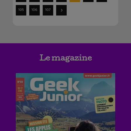
105
106
107
Le magazine