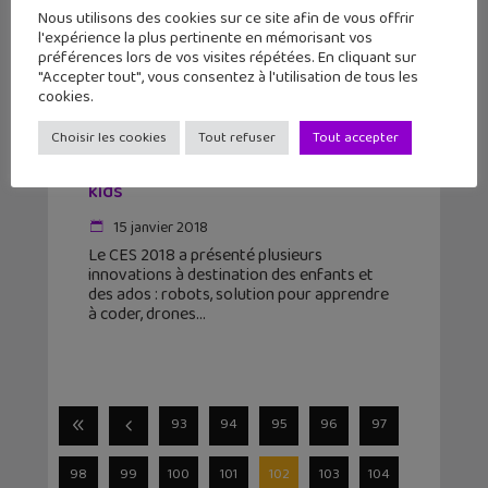
Nous utilisons des cookies sur ce site afin de vous offrir
l'expérience la plus pertinente en mémorisant vos
préférences lors de vos visites répétées. En cliquant sur
"Accepter tout", vous consentez à l'utilisation de tous les
cookies.
CES 2018 : drones, robots, objets
Choisir les cookies
Tout refuser
Tout accepter
connectés… 5 innovations pour les
kids
15 janvier 2018
Le CES 2018 a présenté plusieurs
innovations à destination des enfants et
des ados : robots, solution pour apprendre
à coder, drones
93
94
95
96
97
98
99
100
101
102
103
104