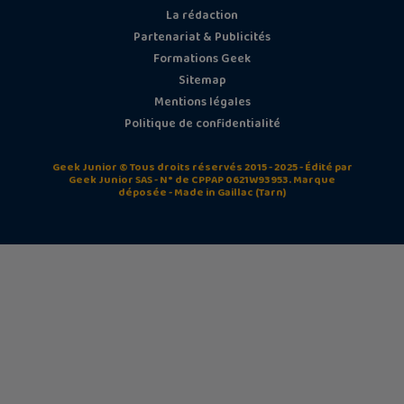
La rédaction
Partenariat & Publicités
Formations Geek
Sitemap
Mentions légales
Politique de confidentialité
Geek Junior © Tous droits réservés 2015 - 2025 - Édité par
Geek Junior SAS - N° de CPPAP 0621W93953. Marque
déposée - Made in Gaillac (Tarn)