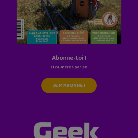
Abonne-toi !
11 numéros par an
JE M'ABONNE !