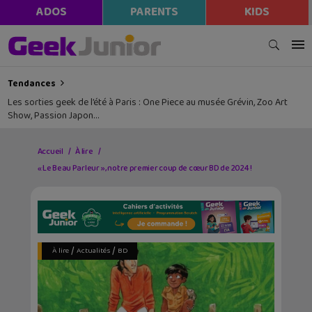
ADOS
PARENTS
KIDS
Tendances
Les sorties geek de l’été à Paris : One Piece au musée Grévin, Zoo Art
Show, Passion Japon…
Accueil
À lire
« Le Beau Parleur », notre premier coup de cœur BD de 2024 !
/
/
À lire
Actualités
BD