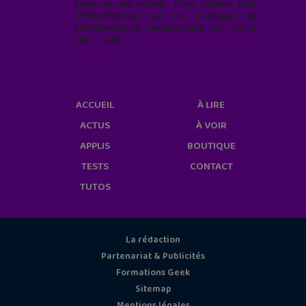
page de nos emails. Pour obtenir plus
d'informations sur nos pratiques de
confidentialité, rendez-vous sur notre
site web
geekjunior.fr/informations-
cookies/
ACCUEIL
À LIRE
ACTUS
À VOIR
APPLIS
BOUTIQUE
TESTS
CONTACT
TUTOS
La rédaction
Partenariat & Publicités
Formations Geek
Sitemap
Mentions légales