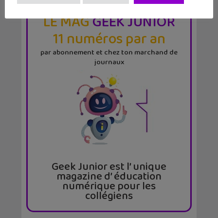
LE MAG
GEEK JUNIOR
11 numéros par an
par abonnement et chez ton marchand de
journaux
Geek Junior est l’ unique
magazine d’ éducation
numérique pour les
collégiens