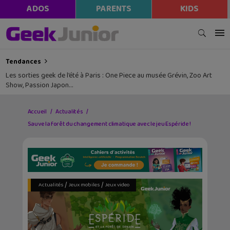
ADOS
PARENTS
KIDS
Tendances
Les sorties geek de l’été à Paris : One Piece au musée Grévin, Zoo Art
Show, Passion Japon…
Accueil
Actualités
Sauve la forêt du changement climatique avec le jeu Espéride !
/
/
Actualités
Jeux mobiles
Jeux video