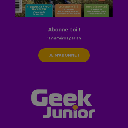
Abonne-toi !
11 numéros par an
JE M'ABONNE !