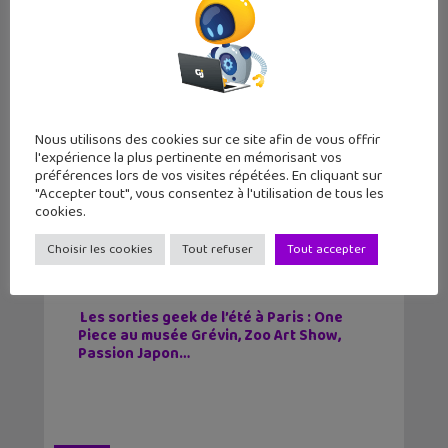
Nous utilisons des cookies sur ce site afin de vous offrir
Victor Wembanyama sur la jaquette
l'expérience la plus pertinente en mémorisant vos
mondiale de NBA 2K27 !
préférences lors de vos visites répétées. En cliquant sur
"Accepter tout", vous consentez à l'utilisation de tous les
cookies.
Lecture d’été 2026 #7 : Ghost Pepper
(tome 1), un comics post-apocalyptique
Choisir les cookies
Tout refuser
Tout accepter
par un auteur français
Les sorties geek de l’été à Paris : One
Piece au musée Grévin, Zoo Art Show,
Passion Japon…