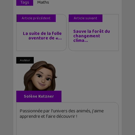
Tags
Maths
Article précédent
Article suivant
Sauve la forêt du
La suite de la folle
changement
aventure de «...
clima...
Auteur
Solène Kutzner
Passionnée par l'univers des animés, j'aime
apprendre et faire découvrir !