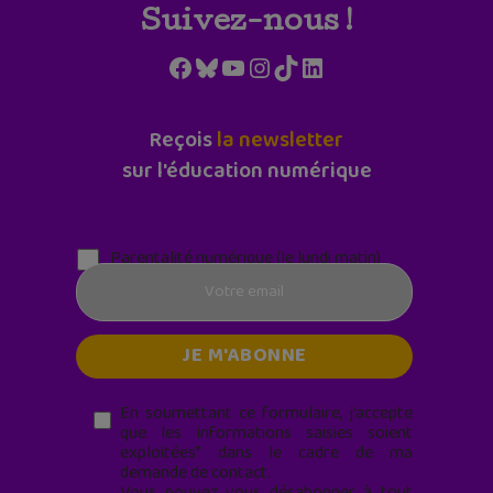
Suivez-nous !
Facebook
Bluesky
YouTube
Instagram
TikTok
LinkedIn
Reçois
la newsletter
sur l'éducation numérique
Parentalité numérique (le lundi matin)
En soumettant ce formulaire, j’accepte
que les informations saisies soient
exploitées* dans le cadre de ma
demande de contact.
Vous pouvez vous désabonner à tout