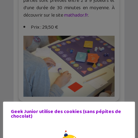
parties sont prévues entre 2 à 9 joueurs et
d’une durée de 30 minutes en moyenne. À
découvrir sur le site
mathador.fr
.
Prix : 29,50 €
Geek Junior utilise des cookies (sans pépites de
chocolat)