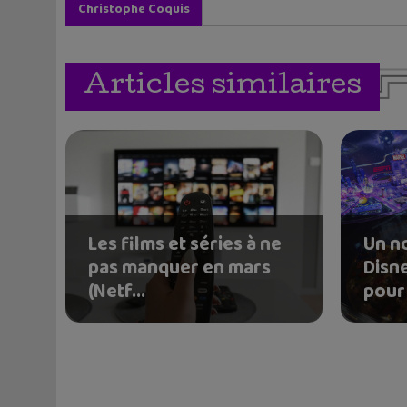
Christophe Coquis
Articles similaires
Les films et séries à ne
Un n
pas manquer en mars
Disn
(Netf...
pour 