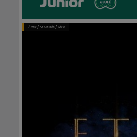
/
/
À voir
Actualités
Série