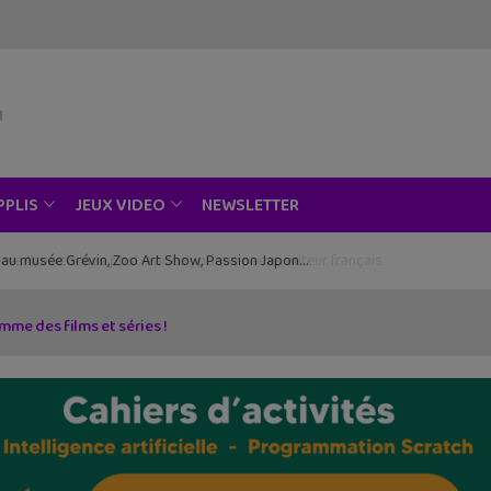
NEWSLETTER
PPLIS
JEUX VIDEO
ce au musée Grévin, Zoo Art Show, Passion Japon…
me des films et séries !