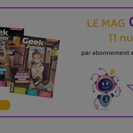
LE MAG
11 n
par abonnement e