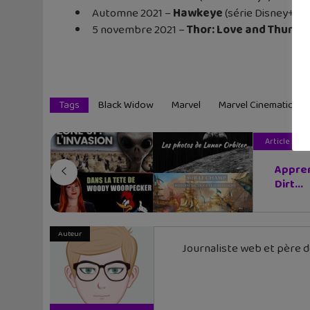
Automne 2021 –
Hawkeye
(série Disney+)
5 novembre 2021 –
Thor: Love and Thunde
Tags
Black Widow
Marvel
Marvel Cinematic Un
Article pré
Appren
Dirt...
Auteur
Journaliste web et père de