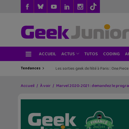
ACCUEIL
TUTOS
CODING
ACTUS
A
Tendances
Les sorties geek de l’été à Paris : One Pie
Accueil
À voir
Marvel 2020-2021 : demandez le program