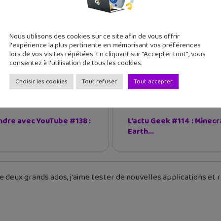
r
Nous utilisons des cookies sur ce site afin de vous offrir
l'expérience la plus pertinente en mémorisant vos préférences
lors de vos visites répétées. En cliquant sur "Accepter tout", vous
consentez à l'utilisation de tous les cookies.
iverse
Choisir les cookies
Tout refuser
Tout accepter
cédent
Article suivant
dre avec YouTube #138 :
L’actu Geek #114 : Minecr
Earth...
 deux grands ados, j'aime tester de nouvelles applications et re