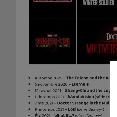
Automne 2020 –
The Falcon and the Winte
6 novembre 2020 –
Eternals
12 février 2021 –
Shang-Chi and the Legend
Printemps 2021 –
WandaVision
(série Disne
7 mai 2021 –
Doctor Strange in the Multiv
Printemps 2021 –
Loki
(série Disney+)
Été 2021 –
What If…?
(série Disney+)