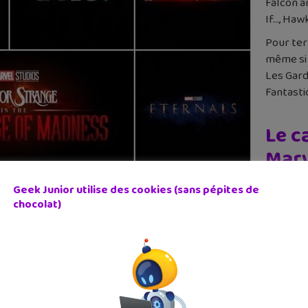
Falcon a
If…, Haw
Pour ter
même si 
Les Gardi
Fantasti
Le c
Marv
1er m
Geek Junior utilise des cookies (sans pépites de
chocolat)
r Soldier
(série Disney+)
 of the Ten Rings
y+)
erse of Madness