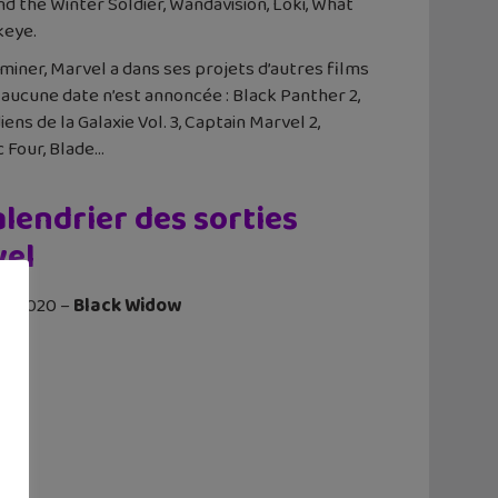
nd the Winter Soldier, Wandavision, Loki, What
keye.
miner, Marvel a dans ses projets d’autres films
aucune date n’est annoncée : Black Panther 2,
ens de la Galaxie Vol. 3, Captain Marvel 2,
c Four, Blade…
alendrier des sorties
el
ai 2020 –
Black Widow