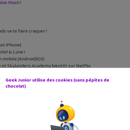
mbie Mash
!
do va te faire craquer !
 et iPhone)
eil & Lune !
 mobile (Android/iOS)
e et Skylanders Academy bientôt sur Netflix
Twitter.
Geek Junior utilise des cookies (sans pépites de
chocolat)
ch
Nintendo Switch
cédent
Article suivant