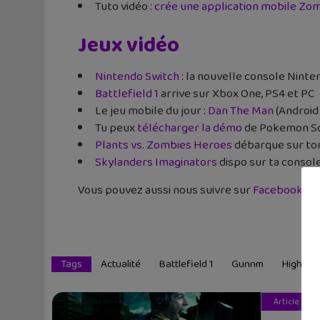
Tuto vidéo :
crée une application mobile Zo
Jeux vidéo
Nintendo Switch
: la nouvelle console Ninten
Battlefield 1
arrive sur Xbox One, PS4 et PC
Le jeu mobile du jour :
Dan The Man
(Android
Tu peux
télécharger la démo
de Pokemon Sol
Plants vs. Zombies Heroes
débarque sur ton
Skylanders Imaginators
dispo sur ta consol
Vous pouvez aussi nous suivre sur
Facebook
et
Tags
Actualité
Battlefield 1
Gunnm
High-Te
Article pré