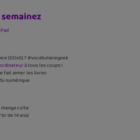
a semainez
 iPad
vice (DDoS) ? #vocabulairegeek
 ordinateur
à tous les coups !
fait aimer les livres
s du numérique
u manga culte
rtir de 14 ans)