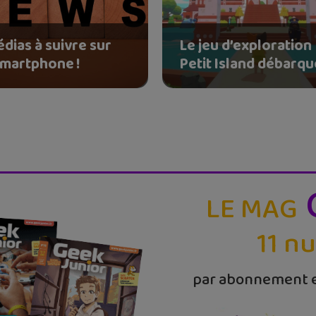
dias à suivre sur
Le jeu d’exploration
smartphone !
Petit Island débarque
LE MAG
11 n
par abonnement e