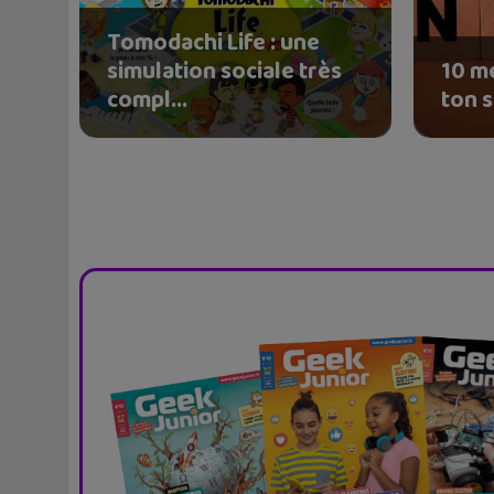
Tomodachi Life : une
simulation sociale très
10 mé
compl...
ton 