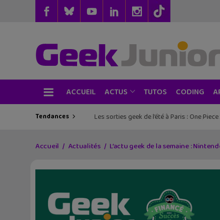
ACCUEIL
TUTOS
CODING
ACTUS
A
Tendances
Les sorties geek de l’été à Paris : One Pie
Accueil
Actualités
L’actu geek de la semaine : Nintend