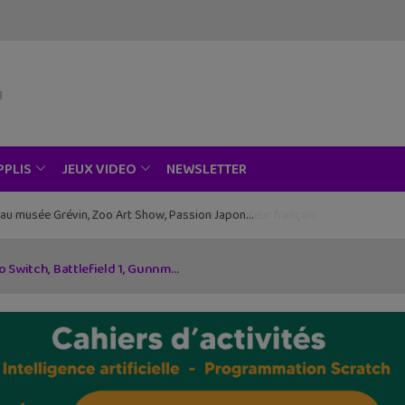
NEWSLETTER
PPLIS
JEUX VIDEO
ce au musée Grévin, Zoo Art Show, Passion Japon…
o Switch, Battlefield 1, Gunnm…