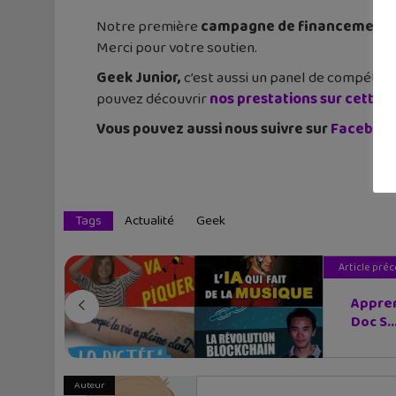
Notre première
campagne de financement pa
Merci pour votre soutien.
Geek Junior,
c’est aussi un panel de compéten
pouvez découvrir
nos prestations sur cette 
Vous pouvez aussi nous suivre sur
Faceboo
Tags
Actualité
Geek
Article pré
Appren
Doc S..
Auteur