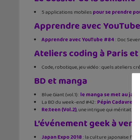
5 applications mobiles
pour se prendre po
Apprendre avec YouTub
Apprendre avec YouTube #84
: Doc Seven
Ateliers coding à Paris et
Code, robotique, jeu vidéo : quels ateliers cr
BD et manga
Blue Giant (vol.1) :
le manga se met au jazz
La BD du week-end #42 :
Pépin Cadavre
(to
Re:teen (Vol.2)
, une intrigue qui méritait mi
L’événement geek à veni
Japan Expo 2018
: la culture japonaise fait s