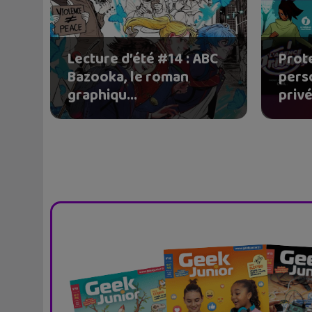
Lecture d’été #14 : ABC
Prot
Bazooka, le roman
pers
graphiqu...
privé