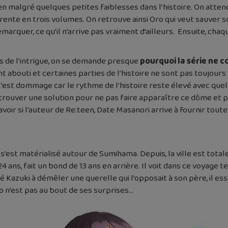
n malgré quelques petites faiblesses dans l’histoire. On atte
nte en trois volumes. On retrouve ainsi Oro qui veut sauver s
emarquer, ce qu’il n’arrive pas vraiment d’ailleurs. Ensuite, ch
s de l’intrigue, on se demande presque
pourquoi la série ne 
abouti et certaines parties de l’histoire ne sont pas toujours 
’est dommage car le rythme de l’histoire reste élevé avec quel
 trouver une solution pour ne pas faire apparaître ce dôme et p
savoir si l’auteur de Re:teen, Date Masanori arrive à fournir to
le s’est matérialisé autour de Sumihama. Depuis, la ville est to
, 24 ans, fait un bond de 13 ans en arrière. Il voit dans ce voy
é Kazuki à démêler une querelle qui l’opposait à son père, il essa
 n’est pas au bout de ses surprises…