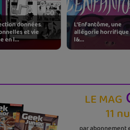
ection données
L’Enfantôme, une
onnelles et vie
allégorie horrifique
e en l...
l&...
LE MAG
11 n
par abonnement e