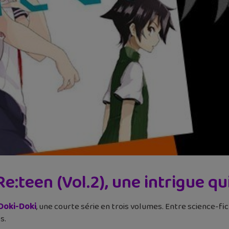
Re:teen (Vol.2), une intrigue qu
Doki-Doki
, une courte série en trois volumes. Entre science-fict
s.