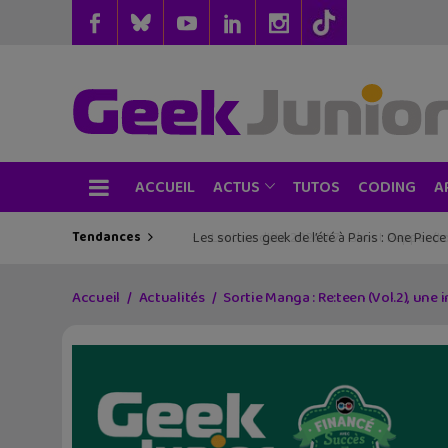
ACCUEIL
TUTOS
CODING
ACTUS
A
Tendances
Les sorties geek de l’été à Paris : One Pie
Accueil
Actualités
Sortie Manga : Re:teen (Vol.2), une 