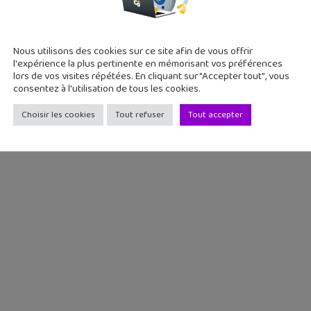
Nous utilisons des cookies sur ce site afin de vous offrir
l'expérience la plus pertinente en mémorisant vos préférences
lors de vos visites répétées. En cliquant sur "Accepter tout", vous
consentez à l'utilisation de tous les cookies.
ier volume est prévu pour le 22 août 2018.
Choisir les cookies
Tout refuser
Tout accepter