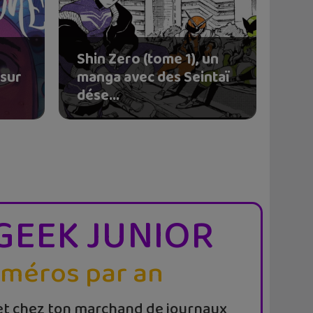
Shin Zero (tome 1), un
 sur
manga avec des Seintaï
dése...
GEEK JUNIOR
uméros par an
t chez ton marchand de journaux