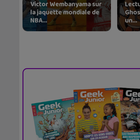
Victor Wembanyama sur
Lectu
la jaquette mondiale de
Ghos
NBA...
un...