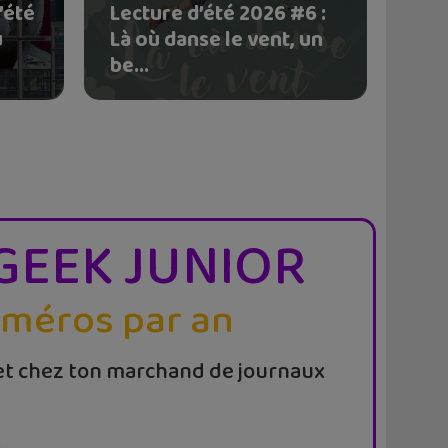
’été
Lecture d’été 2026 #6 :
u
Là où danse le vent, un
be...
GEEK JUNIOR
uméros par an
t chez ton marchand de journaux