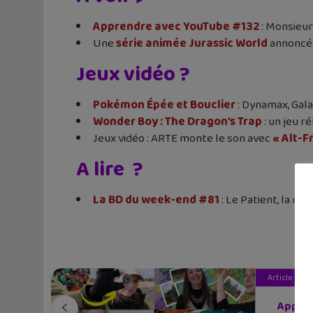
Apprendre avec YouTube #132
: Monsieur 
Une
série animée Jurassic World
annoncée
Jeux vidéo ?
Pokémon Épée et Bouclier
: Dynamax, Gala
Wonder Boy : The Dragon’s Trap
: un jeu r
Jeux vidéo : ARTE monte le son avec
« Alt-F
A lire ?
La BD du week-end #81
: Le Patient, la n
Article pré
Appren