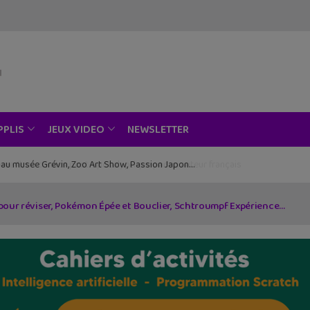
NEWSLETTER
PPLIS
JEUX VIDEO
ce au musée Grévin, Zoo Art Show, Passion Japon…
s pour réviser, Pokémon Épée et Bouclier, Schtroumpf Expérience…