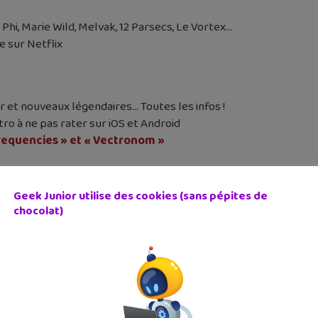
Phi, Marie Wild, Melvak, 12 Parsecs, Le Vortex…
 sur Netflix
r et nouveaux légendaires… Toutes les infos !
étro à ne pas rater sur iOS et Android
requencies » et « Vectronom »
Geek Junior utilise des cookies (sans pépites de
ouvelle BD de Timothé Le Boucher
chocolat)
cédent
Article suivant
dre avec YouTube #132 :