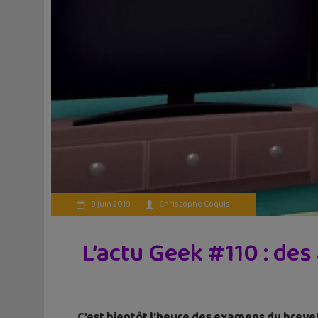
9 juin 2019
Christophe Coquis
L’actu Geek #110 : des
C’est bientôt l’heure des examens du brevet