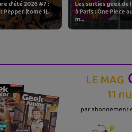
re d’été 2026 #7 :
Les sorties geek de l
t Pepper (tome 1),
à Paris : One Piece a
m...
LE MAG
11 n
par abonnement e