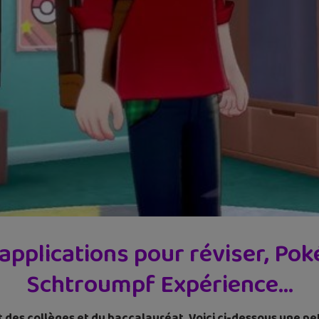
 applications pour réviser, Po
Schtroumpf Expérience…
 des collèges et du baccalauréat. Voici ci-dessous une pet