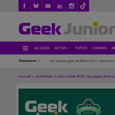
ACCUEIL
TUTOS
CODING
ACTUS
A
Tendances
Les sorties geek de l’été à Paris : One Pie
Accueil
Actualités
L’actu Geek #110 : des application