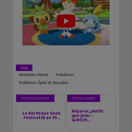
Tags
Nintendo Direct
Pokémon
Pokémon Épée Et Bouclier
Article précédent
Article suivant
Réparer, plutôt
Le Bordeaux Geek
que jeter :
Festival (8 au 10...
l&#039...