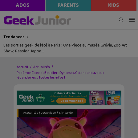
ADOS
PARENTS
KIDS
Tendances
Les sorties geek de l’été à Paris : One Piece au musée Grévin, Zoo Art
Show, Passion Japon…
Accueil
Actualités
Pokémon Épée et Bouclier : Dynamax, Galar et nouveaux
légendaires… Toutes les infos !
/
/
Actualités
Jeux video
Nintendo