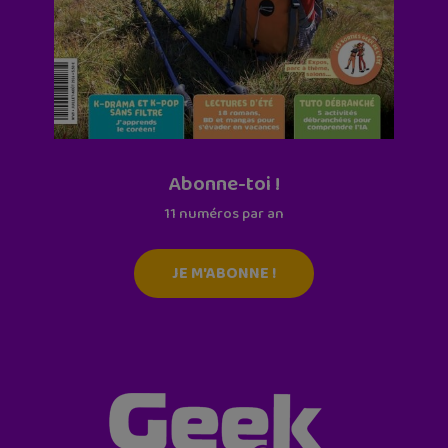
Abonne-toi !
11 numéros par an
JE M'ABONNE !