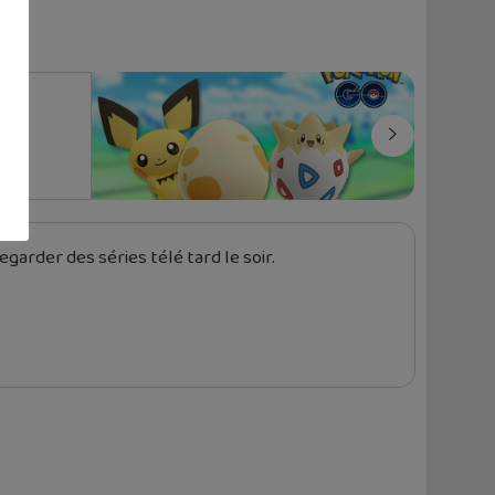
ux
garder des séries télé tard le soir.