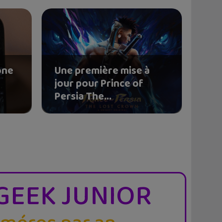
one
Une première mise à
c
jour pour Prince of
Persia The...
GEEK JUNIOR