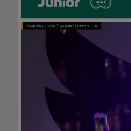
/
/
/
Actualités
Android
Applications
iPhone - iPad