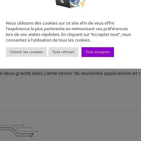
Twitter
Vidéo
Vidéo En Direct
Nous utilisons des cookies sur ce site afin de vous offrir
cédent
Article suivant
l'expérience la plus pertinente en mémorisant vos préférences
lors de vos visites répétées. En cliquant sur "Accepter tout", vous
Mario Run : 7 choses à
Pokémon Go : la chasse a
consentez à l'utilisation de tous les cookies.
.
œufs es...
Choisir les cookies
Tout refuser
Tout accepter
 deux grands ados, j'aime tester de nouvelles applications et re