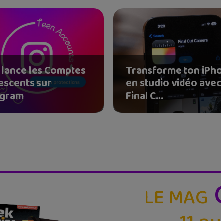
 lance les Comptes
Transforme ton iPh
escents sur
en studio vidéo ave
agram
Final C...
LE MAG