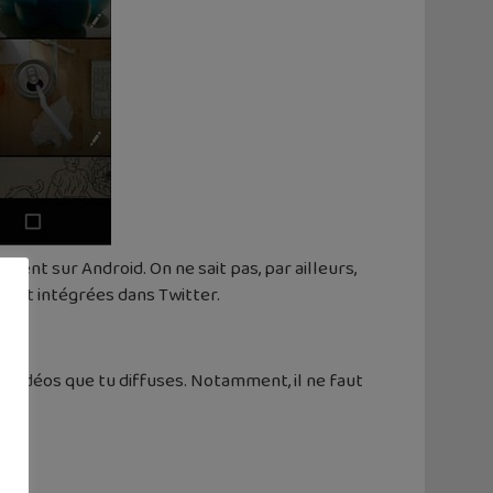
ement sur Android. On ne sait pas, par ailleurs,
ment intégrées dans Twitter.
les vidéos que tu diffuses. Notamment, il ne faut