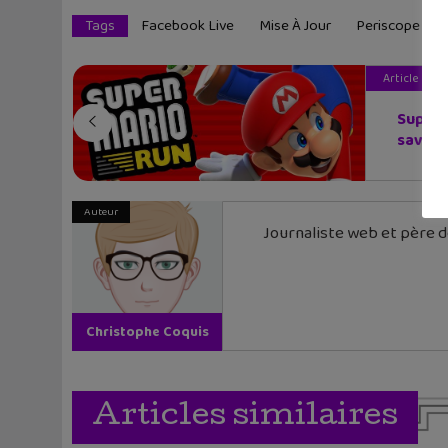
Tags
Facebook Live
Mise À Jour
Periscope
Article pré
Super 
savoi..
Auteur
Journaliste web et père de
Christophe Coquis
Articles similaires