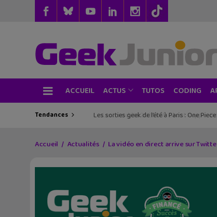
ACCUEIL
TUTOS
CODING
ACTUS
A
Tendances
Les sorties geek de l’été à Paris : One Pie
Accueil
Actualités
La vidéo en direct arrive sur Twitt