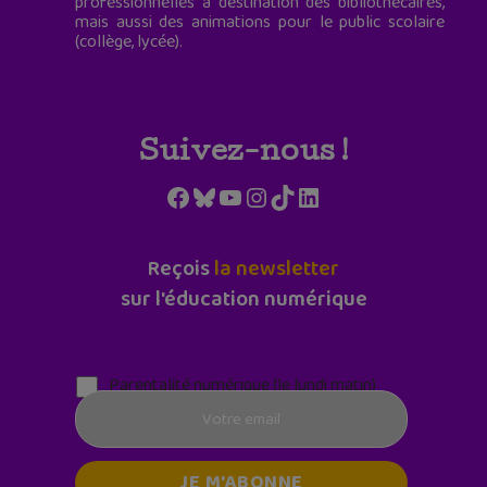
professionnelles à destination des bibliothécaires,
mais aussi des animations pour le public scolaire
(collège, lycée).
Suivez-nous !
Facebook
Bluesky
YouTube
Instagram
TikTok
LinkedIn
Reçois
la newsletter
sur l'éducation numérique
Parentalité numérique (le lundi matin)