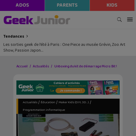
ADOS
PARENTS
KIDS
Tendances
Les sorties geek de l’été à Paris : One Piece au musée Grévin, Zoo Art
Show, Passion Japon…
Accueil
Actualités
Unboxing du kit de démarrage Micro:Bit !
/
/
/
Actualités
Éducation
Maker Kids (DIY, 3D...)
Programmation informatique