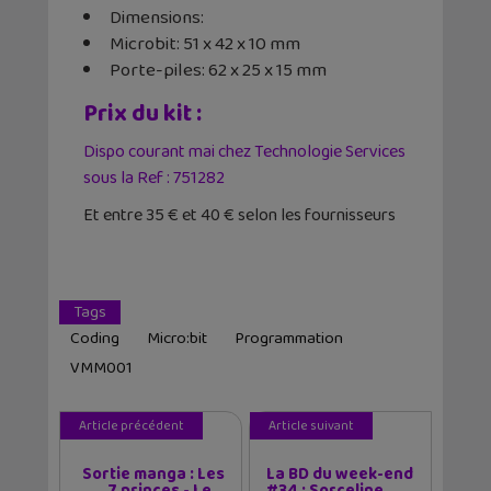
Dimensions:
Microbit: 51 x 42 x 10 mm
Porte-piles: 62 x 25 x 15 mm
Prix du kit :
Dispo courant mai chez Technologie Services
sous la Ref : 751282
Et entre 35 € et 40 € selon les fournisseurs
Tags
Coding
Micro:bit
Programmation
VMM001
Article précédent
Article suivant
Sortie manga : Les
La BD du week-end