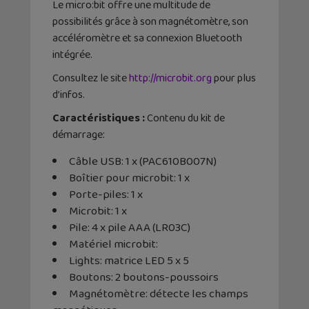
Le micro:bit offre une multitude de
possibilités grâce à son magnétomètre, son
accéléromètre et sa connexion Bluetooth
intégrée.
Consultez le site
http://microbit.org
pour plus
d’infos.
Caractéristiques :
Contenu du kit de
démarrage:
Câble USB: 1 x (PAC610B007N)
Boîtier pour microbit: 1 x
Porte-piles: 1 x
Microbit: 1 x
Pile: 4 x pile AAA (LR03C)
Matériel microbit:
Lights: matrice LED 5 x 5
Boutons: 2 boutons-poussoirs
Magnétomètre: détecte les champs