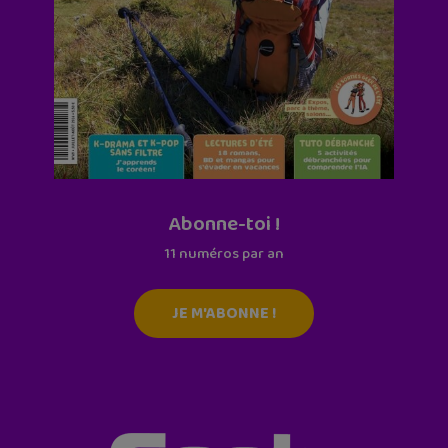
Abonne-toi !
11 numéros par an
JE M'ABONNE !