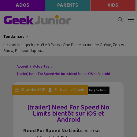
ADOS
PARENTS
KIDS
Tendances
Les sorties geek de l’été à Paris : One Piece au musée Grévin, Zoo Art
Show, Passion Japon…
Accueil
Actualités
[trailer] Need For Speed No Limits bientôt sur iOS et Android
/
/
/
/
23 janvier 2015
Christophe Coquis
Actualités
Android
iPhone - iPad
Jeux video
Vidéos
[trailer] Need For Speed No
Limits bientôt sur iOS et
Android
Need For Speed No Limits
enfin sur