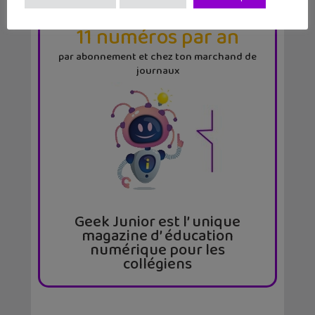
LE MAG
GEEK JUNIOR
11 numéros par an
par abonnement et chez ton marchand de
journaux
Geek Junior est l’ unique
magazine d’ éducation
numérique pour les
collégiens