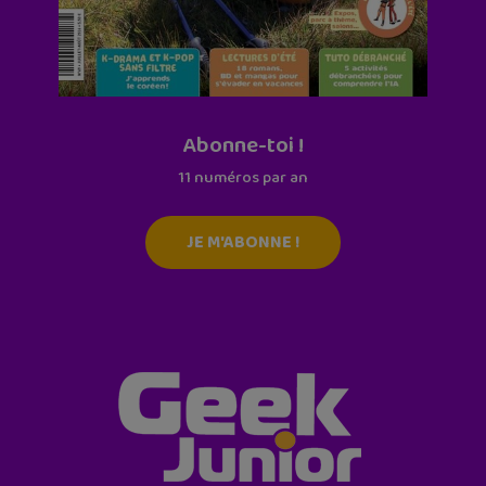
Abonne-toi !
11 numéros par an
JE M'ABONNE !