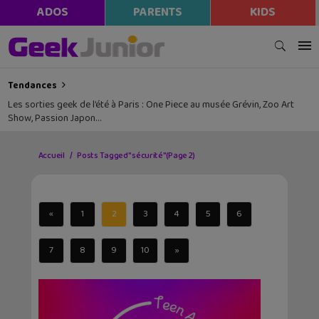
ADOS
PARENTS
KIDS
Tendances
Les sorties geek de l’été à Paris : One Piece au musée Grévin, Zoo Art
Show, Passion Japon…
Accueil
Posts Tagged "sécurité"
(Page 2)
«
1
2
3
4
5
6
7
8
9
10
»