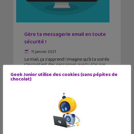
Gère ta messagerie email en toute
sécurité !
11 janvier 2021
Le mail, ça s’apprend ! Imagine qu’à ta soirée
s’incrustent des personnes que tu n’as pas
invitées, ayant trouvé ton adresse sur les
Geek Junior utilise des cookies (sans pépites de
réseaux sociaux. Comment réagirais-
chocolat)
tu ? Un spam est comme cet invité
indésirable, c’est un message