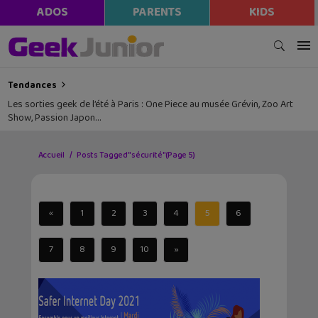
ADOS
PARENTS
KIDS
Tendances
Les sorties geek de l’été à Paris : One Piece au musée Grévin, Zoo Art
Show, Passion Japon…
Accueil
Posts Tagged "sécurité"
(Page 5)
«
1
2
3
4
5
6
7
8
9
10
»