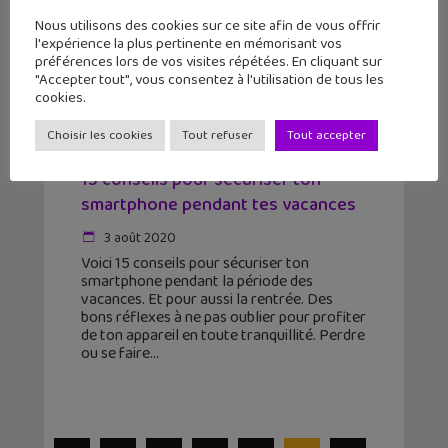
Nous utilisons des cookies sur ce site afin de vous offrir
l'expérience la plus pertinente en mémorisant vos
préférences lors de vos visites répétées. En cliquant sur
"Accepter tout", vous consentez à l'utilisation de tous les
cookies.
Choisir les cookies
Tout refuser
Tout accepter
15 conseils pour sécuriser ton
smartphone pendant tes vacances
3 août 2020
Voici 15 conseils pour sécuriser ton
smartphone pendant la période des
vacances. Et pour aussi la rentrée. Des
bons réflexes à ne pas oublier pour profiter
de ton appareil en toute tranquillité. Perdre
ou se faire