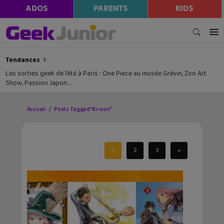
ADOS
PARENTS
KIDS
Tendances
Les sorties geek de l’été à Paris : One Piece au musée Grévin, Zoo Art
Show, Passion Japon…
Accueil
Posts Tagged "Ki-oon"
1
2
3
»