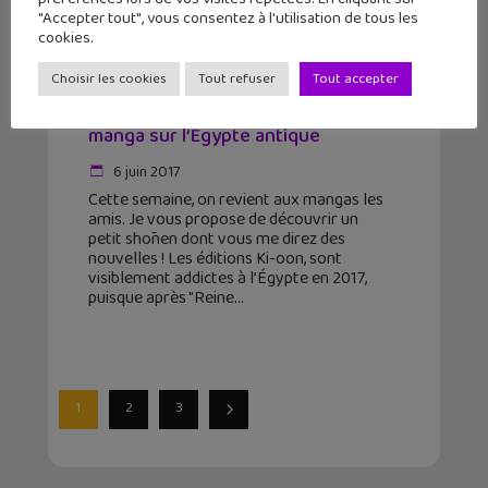
"Accepter tout", vous consentez à l'utilisation de tous les
cookies.
Choisir les cookies
Tout refuser
Tout accepter
« Im : Great Priest Imhotep », l’autre
manga sur l’Égypte antique
6 juin 2017
Cette semaine, on revient aux mangas les
amis. Je vous propose de découvrir un
petit shōnen dont vous me direz des
nouvelles ! Les éditions Ki-oon, sont
visiblement addictes à l’Égypte en 2017,
puisque après "Reine
1
2
3