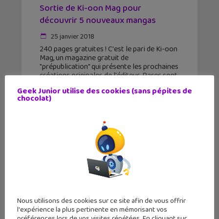
Sortie de Ki-oon Mag pour
découvrir 5 nouveaux mangas
25 janvier 2018
240 pages gratuites ! C'est le pari de Ki-oon
Mag, un magazine gratuit de
"prépublication" qui présente les prochaines
créations originales de l'éditeur. Rares sont
les éditeurs français qui se lancent
Geek Junior utilise des cookies (sans pépites de
véritablement dans la publication
chocolat)
originale
Nous utilisons des cookies sur ce site afin de vous offrir
l'expérience la plus pertinente en mémorisant vos
préférences lors de vos visites répétées. En cliquant sur