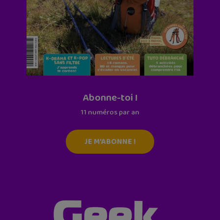
Abonne-toi !
11 numéros par an
JE M'ABONNE !