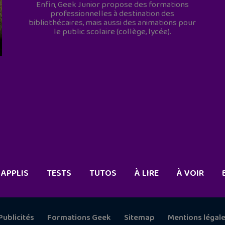
Enfin, Geek Junior propose des formations
professionnelles à destination des
bibliothécaires, mais aussi des animations pour
le public scolaire (collège, lycée).
APPLIS
TESTS
TUTOS
À LIRE
À VOIR
Publicités
Formations Geek
Sitemap
Mentions légal