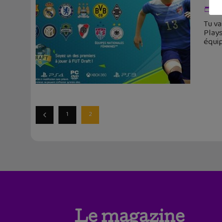
8 
Tu va
Plays
équi
1
2
Le magazine