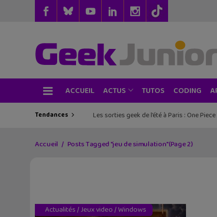
ACCUEIL
TUTOS
CODING
ACTUS
A
Tendances
Les sorties geek de l’été à Paris : One Pie
Accueil
Posts Tagged "jeu de simulation"
(Page 2)
Actualités
/
Jeux video
/
Windows