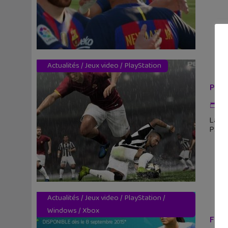
Actualités
/
Jeux video
/
PlayStation
PES 
1 
La cé
PS4 e
Actualités
/
Jeux video
/
PlayStation
/
Windows
/
Xbox
FIFA