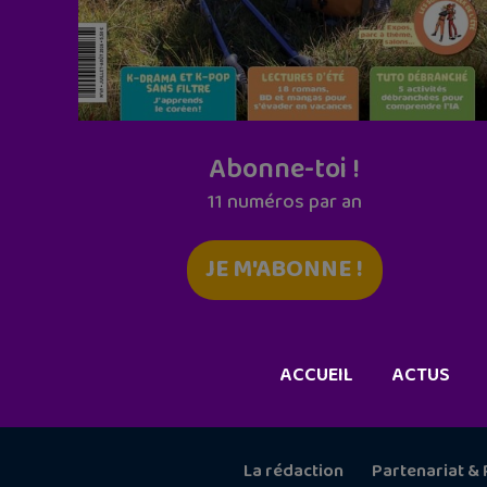
Abonne-toi !
11 numéros par an
JE M'ABONNE !
ACCUEIL
ACTUS
La rédaction
Partenariat & 