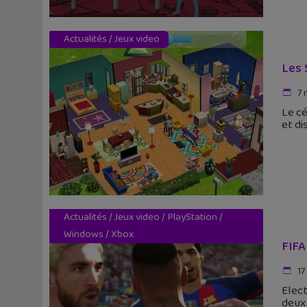
Actualités
/
Jeux video
Les 
7 
Le cé
et di
Actualités
/
Jeux video
/
PlayStation
/
Windows
/
Xbox
FIFA
17
Elect
deux 