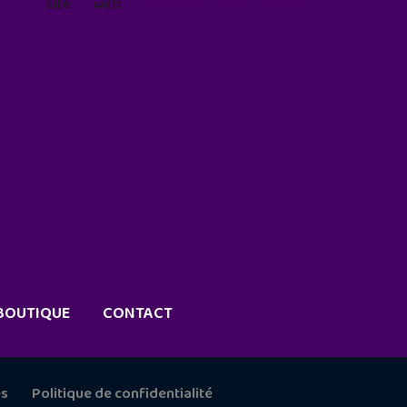
site web
geekjunior.fr/informations-
cookies/
BOUTIQUE
CONTACT
es
Politique de confidentialité