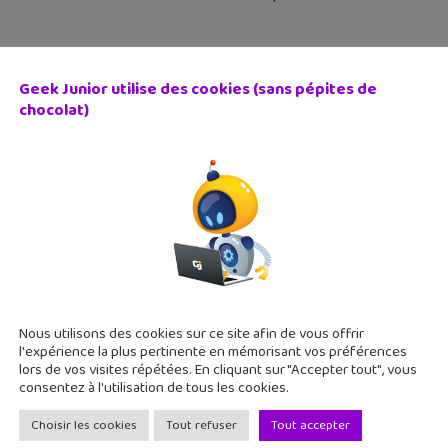
Geek Junior utilise des cookies (sans pépites de
chocolat)
2016 gratuit sur PlayStation 3 et 4 à partir du 8 décembr
décembre 2015
lèbre simulation de football PES 2016 revient dans une version 
t PS3 dès le 8 décembre. Nöel avant l'heure ? En tout cas, pour
Nous utilisons des cookies sur ce site afin de vous offrir
l'expérience la plus pertinente en mémorisant vos préférences
lors de vos visites répétées. En cliquant sur "Accepter tout", vous
consentez à l'utilisation de tous les cookies.
Choisir les cookies
Tout refuser
Tout accepter
 16 : la démo est disponible (PC, Xbox, PlayStation) !