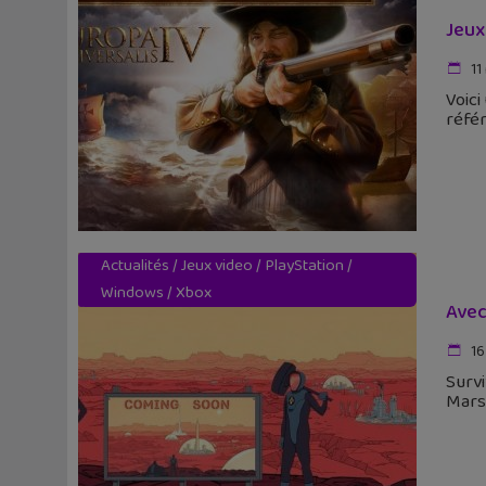
Jeux
11
Voici
référ
Actualités
/
Jeux video
/
PlayStation
/
Windows
/
Xbox
Avec
16
Survi
Mars.