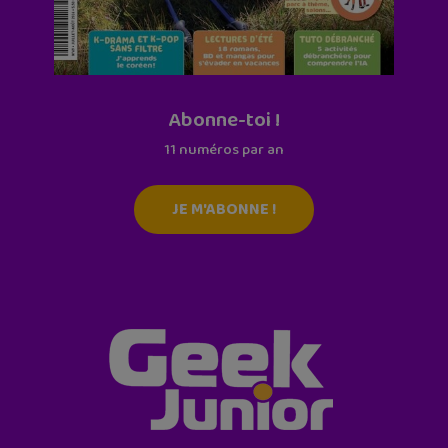
Abonne-toi !
11 numéros par an
JE M'ABONNE !