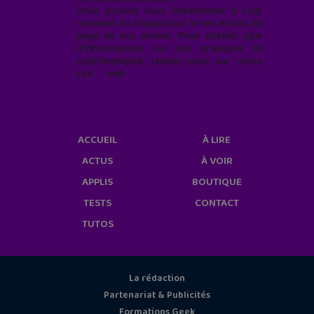
Vous pouvez vous désabonner à tout
moment en cliquant sur le lien en bas de
page de nos emails. Pour obtenir plus
d'informations sur nos pratiques de
confidentialité, rendez-vous sur notre
site web
geekjunior.fr/informations-
cookies/
ACCUEIL
À LIRE
ACTUS
À VOIR
APPLIS
BOUTIQUE
TESTS
CONTACT
TUTOS
La rédaction
Partenariat & Publicités
Formations Geek