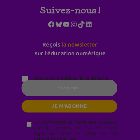
Suivez-nous !
Facebook
Bluesky
YouTube
Instagram
TikTok
LinkedIn
Reçois
la newsletter
sur l'éducation numérique
Parentalité numérique (le lundi matin)
En soumettant ce formulaire, j’accepte
que les informations saisies soient
exploitées* dans le cadre de ma
demande de contact.