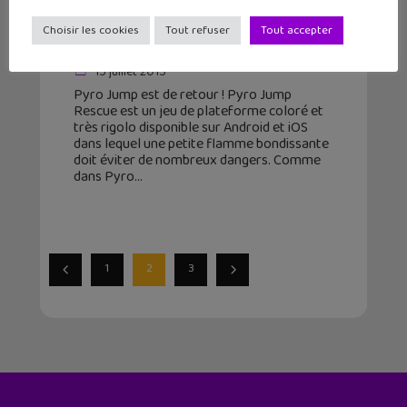
Pyro Jump Rescue : retour de
Choisir les cookies
Tout refuser
Tout accepter
flamme sur Android et iOS
15 juillet 2015
Pyro Jump est de retour ! Pyro Jump
Rescue est un jeu de plateforme coloré et
très rigolo disponible sur Android et iOS
dans lequel une petite flamme bondissante
doit éviter de nombreux dangers. Comme
dans Pyro
1
2
3