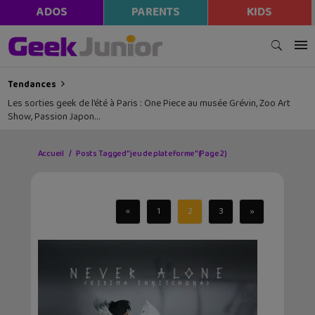
ADOS
PARENTS
KIDS
Tendances
Les sorties geek de l’été à Paris : One Piece au musée Grévin, Zoo Art
Show, Passion Japon…
Accueil
Posts Tagged "jeu de plateforme"
(Page 2)
«
1
2
3
»