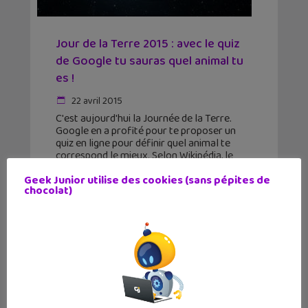
Jour de la Terre 2015 : avec le quiz
de Google tu sauras quel animal tu
es !
22 avril 2015
C'est aujourd'hui la Journée de la Terre.
Google en a profité pour te proposer un
quiz en ligne pour définir quel animal te
correspond le mieux. Selon Wikipédia, le
Jour de la Terre marque tous les ans
Geek Junior utilise des cookies (sans pépites de
chocolat)