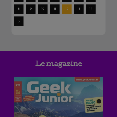
8
9
10
11
12
13
14
Le magazine