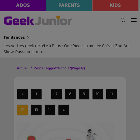
ADOS
PARENTS
KIDS
Tendances
Les sorties geek de l’été à Paris : One Piece au musée Grévin, Zoo Art
Show, Passion Japon…
Accueil
Posts Tagged "Google"
(Page 12)
...
«
1
7
8
9
10
11
12
13
14
»