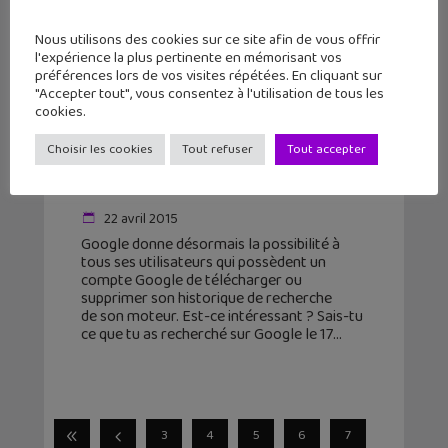
Nous utilisons des cookies sur ce site afin de vous offrir
l'expérience la plus pertinente en mémorisant vos
préférences lors de vos visites répétées. En cliquant sur
"Accepter tout", vous consentez à l'utilisation de tous les
cookies.
Google : Comment télécharger ou
Choisir les cookies
Tout refuser
Tout accepter
supprimer son historique de
recherche ? Et pourquoi ?
22 avril 2015
Google donne désormais la possibilité à
tous ses utilisateurs qui possèdent un
compte Google de télécharger ou
supprimer son historique de recherche
de son moteur. Est-ce intéressant ? Sais-tu
ce que tu as recherché sur Google le 17
3
4
5
6
7