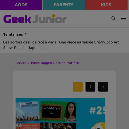
ADOS
PARENTS
KIDS
Tendances
Les sorties geek de l’été à Paris : One Piece au musée Grévin, Zoo Art
Show, Passion Japon…
Accueil
Posts Tagged "Dessine-moi l’éco"
1
2
»