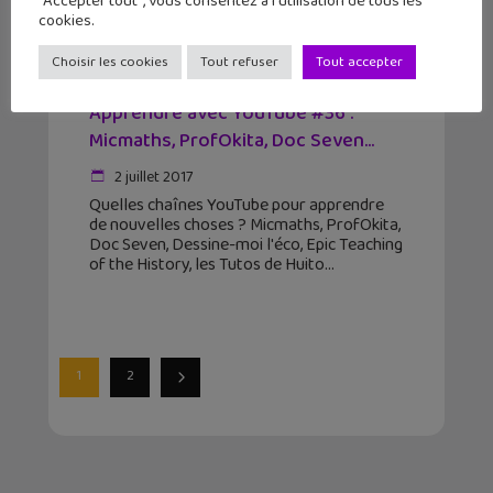
"Accepter tout", vous consentez à l'utilisation de tous les
cookies.
Choisir les cookies
Tout refuser
Tout accepter
Apprendre avec YouTube #36 :
Micmaths, ProfOkita, Doc Seven…
2 juillet 2017
Quelles chaînes YouTube pour apprendre
de nouvelles choses ? Micmaths, ProfOkita,
Doc Seven, Dessine-moi l'éco, Epic Teaching
of the History, les Tutos de Huito
1
2