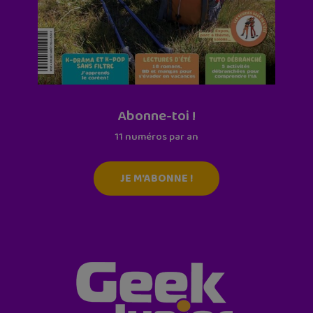
Abonne-toi !
11 numéros par an
JE M'ABONNE !