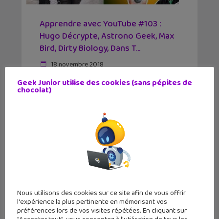
Apprendre avec YouTube #103 :
Hugo Décrypte, Astrono Geek, Max
Bird, Dirty Biology, Dans T...
18 novembre 2018
Voici notre sélection hebdomadaire de
Geek Junior utilise des cookies (sans pépites de
vidéos passionnantes trouvées sur
chocolat)
YouTube, avec des histoires de carottes,
d'une Terre plate, d'antibiotiques
Nous utilisons des cookies sur ce site afin de vous offrir
l'expérience la plus pertinente en mémorisant vos
préférences lors de vos visites répétées. En cliquant sur