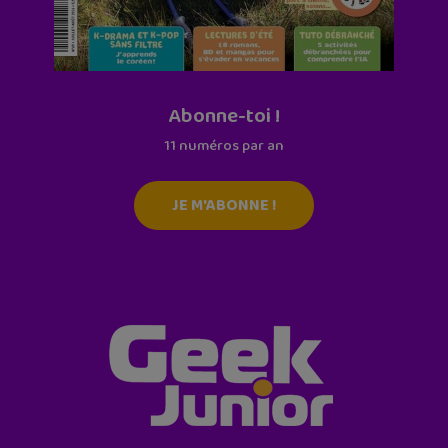
Abonne-toi !
11 numéros par an
JE M'ABONNE !