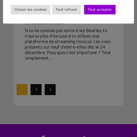
streaming sur Spotify, Deezer, Apple
Choisir les cookies
Tout refuser
Tout accepter
Music !
23 décembre 2015
Si tu ne connais pas encore les Beatles, tu
n'auras plus d'excuse si tu utilises une
plateforme de streaming musical. Les voici
présents sur neuf d'entre-elles dès le 24
décembre. Pourquoi c'est important ? Tout
simplement
1
2