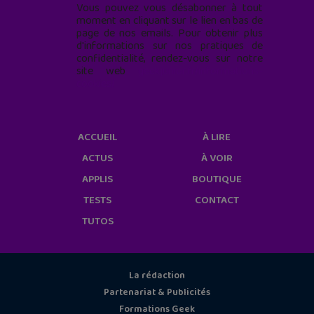
Vous pouvez vous désabonner à tout
moment en cliquant sur le lien en bas de
page de nos emails. Pour obtenir plus
d'informations sur nos pratiques de
confidentialité, rendez-vous sur notre
site web
geekjunior.fr/informations-
cookies/
ACCUEIL
À LIRE
ACTUS
À VOIR
APPLIS
BOUTIQUE
TESTS
CONTACT
TUTOS
La rédaction
Partenariat & Publicités
Formations Geek