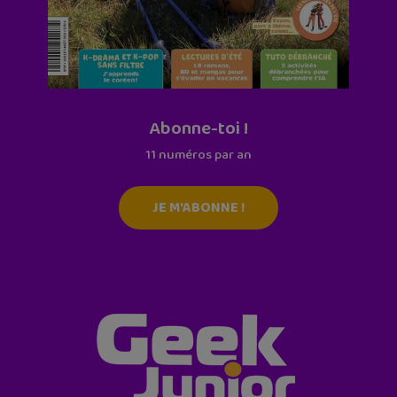
Abonne-toi !
11 numéros par an
JE M'ABONNE !