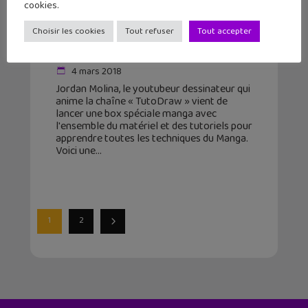
cookies.
« TutoDraw », le youtubeur
Choisir les cookies
Tout refuser
Tout accepter
dessinateur lance sa box manga !
4 mars 2018
Jordan Molina, le youtubeur dessinateur qui
anime la chaîne « TutoDraw » vient de
lancer une box spéciale manga avec
l'ensemble du matériel et des tutoriels pour
apprendre toutes les techniques du Manga.
Voici une
1
2