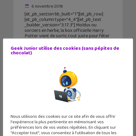
6 novembre 2018
[et_pb_section bb_built="1"][et_pb_row]
[et_pb_column type="4_4"][et_pb_text
_builder_version="3.17.3"] Moldus ou
sorciers en herbe, la box officielle Harry
Potter vient de sortir, tout juste pour fêter
les 20 ans de la saga et l'arrivée du second
volet des Animaux Fantastiques «
Geek Junior utilise des cookies (sans pépites de
chocolat)
Nous utilisons des cookies sur ce site afin de vous offrir
l'expérience la plus pertinente en mémorisant vos
préférences lors de vos visites répétées. En cliquant sur
"Accepter tout", vous consentez à l'utilisation de tous les