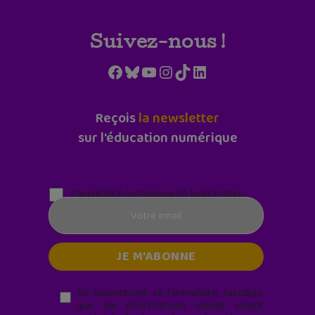
Suivez-nous !
Facebook
Bluesky
YouTube
Instagram
TikTok
LinkedIn
Reçois
la newsletter
sur l'éducation numérique
Parentalité numérique (le lundi matin)
En soumettant ce formulaire, j’accepte
que les informations saisies soient