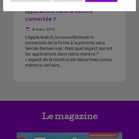
Apple Watch : comment sont les
applications dans la montre
connectée ?
8 mars 2015
L'Apple Watch, la nouvelle montre
connectée de la firme à la pomme, sera
lancée demain soir. Mais quel aspect auront
les applications dans cette montre ?
L'aspect de la montre est désormais connu
même si certains
Le magazine