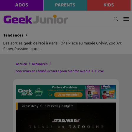
ADOS
PARENTS
KIDS
Tendances
Les sorties geek de l’été à Paris : One Piece au musée Grévin, Zoo Art
Show, Passion Japon…
Accueil
Actualités
Star Wars en réalité virtuelle pour bientôt avec le HTC Vive
/
/
Actualités
Culture Geek
Gadgets