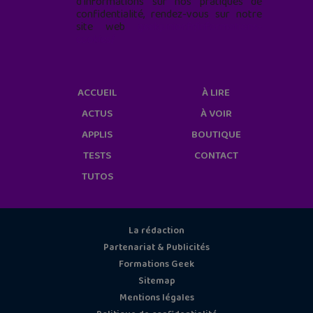
d'informations sur nos pratiques de
confidentialité, rendez-vous sur notre
site web
geekjunior.fr/informations-
cookies/
ACCUEIL
À LIRE
ACTUS
À VOIR
APPLIS
BOUTIQUE
TESTS
CONTACT
TUTOS
La rédaction
Partenariat & Publicités
Formations Geek
Sitemap
Mentions légales