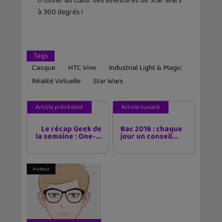
trouver au cœur des aventures de Star Wars
à 360 degrés !
Tags
Casque
HTC Vive
Industrial Light & Magic
Réalité Virtuelle
Star Wars
Article précédent
Article suivant
Le récap Geek de
Bac 2016 : chaque
la semaine : One-...
jour un conseil...
Auteur