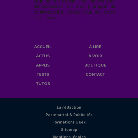
page de nos emails. Pour obtenir plus
d'informations sur nos pratiques de
confidentialité, rendez-vous sur notre
site web
geekjunior.fr/informations-
cookies/
ACCUEIL
À LIRE
ACTUS
À VOIR
APPLIS
BOUTIQUE
TESTS
CONTACT
TUTOS
La rédaction
Partenariat & Publicités
Formations Geek
Sitemap
Mentions légales