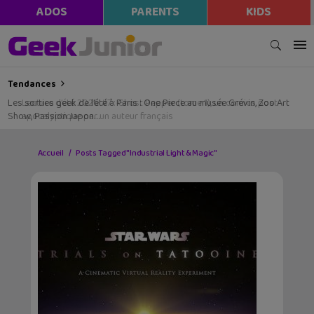
ADOS
PARENTS
KIDS
Tendances
Les sorties geek de l’été à Paris : One Piece au musée Grévin, Zoo Art
Show, Passion Japon…
Accueil
Posts Tagged "Industrial Light & Magic"