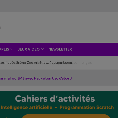
NEWSLETTER
PPLIS
JEUX VIDEO
ce au musée Grévin, Zoo Art Show, Passion Japon…
par mail ou SMS avec Hacke ton bac d’abord