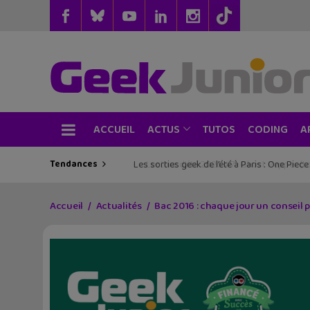
ACCUEIL
TUTOS
CODING
ACTUS
A
Tendances
Les sorties geek de l’été à Paris : One Pie
Accueil
Actualités
Bac 2016 : chaque jour un conseil 