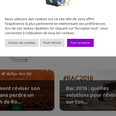
 deux grands ados, j'aime tester de nouvelles applications et re
Nous utilisons des cookies sur ce site afin de vous offrir
l'expérience la plus pertinente en mémorisant vos préférences
lors de vos visites répétées. En cliquant sur "Accepter tout", vous
consentez à l'utilisation de tous les cookies.
Choisir les cookies
Tout refuser
Tout accepter
ent réviser son
Bac 2016 : quelles
sans perdre un
solutions pour révis
 de Ro...
sur ton...