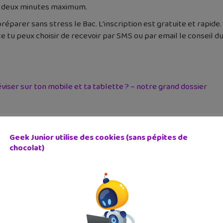
en deux minutes maximum.
éparer sans stress le Bac. L’inscription est gratuite et rapid
u peux choisir de recevoir par SMS ou par email le conseil du jo
éviser sur ton mobile et ta tablette ?
– notre grand dossier
Geek Junior utilise des cookies (sans pépites de
n.im
Révision Du Bac
chocolat)
cédent
Article suivant
rs en réalité virtuelle
Les Chroniques de Elemen
un r...