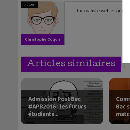
Auteur
Journaliste web et père de
Christophe Coquis
Articles similaires
Admission Post Bac
Comm
#APB2016 : les futurs
Bac 
étudiants...
match