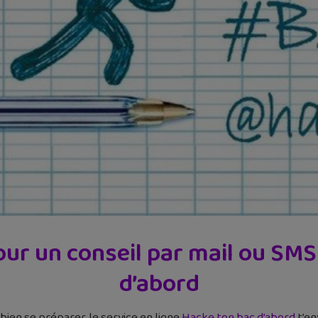
our un conseil par mail ou SM
d’abord
 bien se préparer, le service en ligne
Hacke ton bac d’abord
t’en