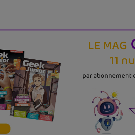
LE MAG
11 n
par abonnement e