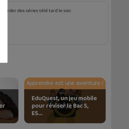
garder des séries télé tard le soir.
EduQuest, un jeu mobile
er
pour réviser le Bac S,
ES...