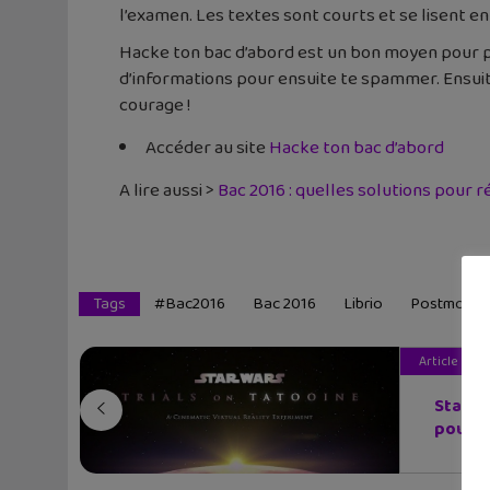
l’examen. Les textes sont courts et se lisent 
Hacke ton bac d’abord est un bon moyen pour pr
d’informations pour ensuite te spammer. Ensuite t
courage !
Accéder au site
Hacke ton bac d’abord
A lire aussi >
Bac 2016 : quelles solutions pour r
Tags
#bac2016
Bac 2016
Librio
Postmoder
Article pré
Star Wa
pou...