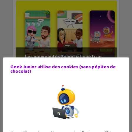
Les nouveautés Snapchat que tu as
peut-être ratées...
Geek Junior utilise des cookies (sans pépites de
chocolat)
Orthographe : 14 applications
mobiles pour amélior...