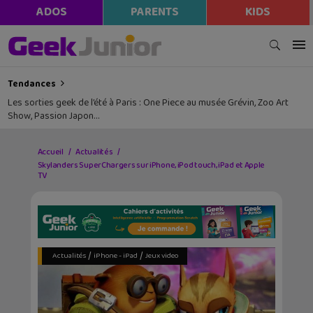
ADOS
PARENTS
KIDS
Tendances
Les sorties geek de l’été à Paris : One Piece au musée Grévin, Zoo Art
Show, Passion Japon…
Accueil
Actualités
Skylanders SuperChargers sur iPhone, iPod touch, iPad et Apple
TV
/
/
Actualités
iPhone - iPad
Jeux video