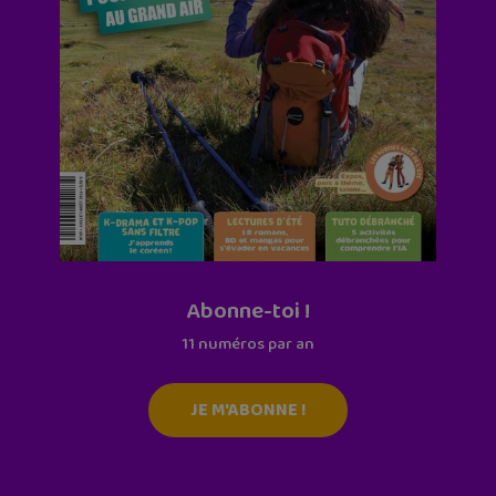
Abonne-toi !
11 numéros par an
JE M'ABONNE !