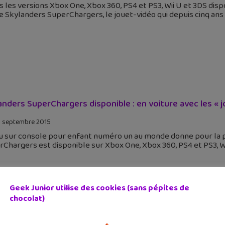
 les versions Xbox One, Xbox 360, PS4 et PS3, Wii U et 3DS disp
e Skylanders SuperChargers, le jouet-vidéo qui depuis cinq a
anders SuperChargers disponible : en voiture avec les « j
 septembre 2015
u sur console pour enfant numéro un au monde donne pour la pr
Chargers est disponible sur Xbox One, Xbox 360, PS4 et PS3, W
Geek Junior utilise des cookies (sans pépites de
chocolat)