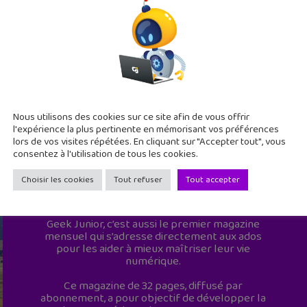
Nous utilisons des cookies sur ce site afin de vous offrir
l'expérience la plus pertinente en mémorisant vos préférences
lors de vos visites répétées. En cliquant sur "Accepter tout", vous
consentez à l'utilisation de tous les cookies.
Choisir les cookies
Tout refuser
Tout accepter
Geek Junior est le premier site de culture
numérique à destination des adolescents.
Geek Junior, c’est aussi le premier magazine
mensuel qui s’adresse directement aux ados
pour les aider à mieux maîtriser leur vie
numérique.
Ce magazine de 32 pages, diffusé par
abonnement, a pour objectif de développer la