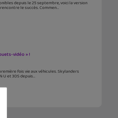
onibles depuis le 25 septembre, voici la version
ns rencontre le succès. Commen
ouets-vidéo » !
emière fois vie aux véhicules. Skylanders
ii U et 3DS depuis