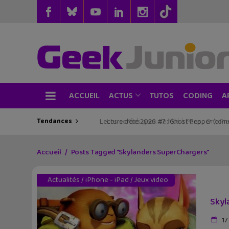
ACCUEIL
TUTOS
CODING
ACTUS
A
Tendances
Les sorties geek de l’été à Paris : One Pie
Accueil
Posts Tagged "Skylanders SuperChargers"
Actualités
/
iPhone - iPad
/
Jeux video
Skyl
17