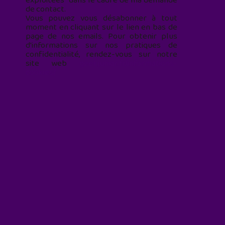
exploitées* dans le cadre de ma demande
de contact.
Vous pouvez vous désabonner à tout
moment en cliquant sur le lien en bas de
page de nos emails. Pour obtenir plus
d'informations sur nos pratiques de
confidentialité, rendez-vous sur notre
site web
geekjunior.fr/informations-
cookies/