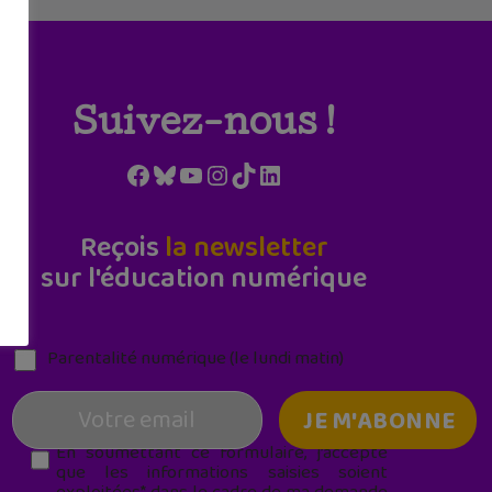
Suivez-nous !
Facebook
Bluesky
YouTube
Instagram
TikTok
LinkedIn
Reçois
la newsletter
sur l'éducation numérique
Parentalité numérique (le lundi matin)
En soumettant ce formulaire, j’accepte
que les informations saisies soient