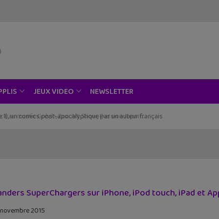
NEWSLETTER
PPLIS
JEUX VIDEO
ce au musée Grévin, Zoo Art Show, Passion Japon…
anders SuperChargers sur iPhone, iPod touch, iPad et Ap
 novembre 2015