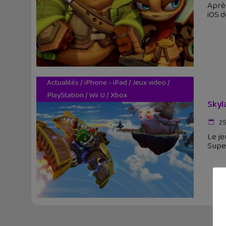
Après
iOS d
Actualités
/
iPhone - iPad
/
Jeux video
/
PlayStation
/
Wii U
/
Xbox
Skyl
25
Le je
Super