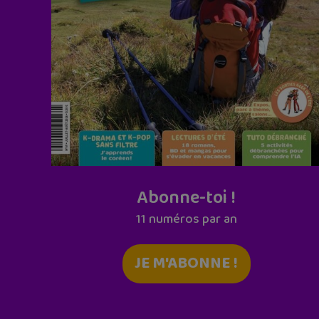
Abonne-toi !
11 numéros par an
JE M'ABONNE !