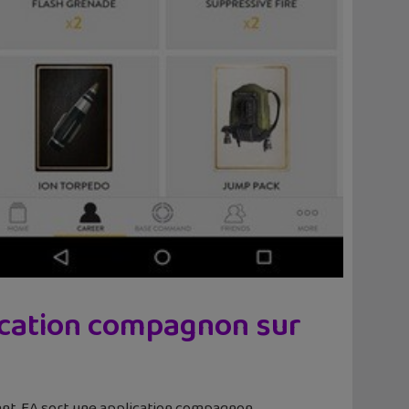
lication compagnon sur
nant, EA sort une application compagnon