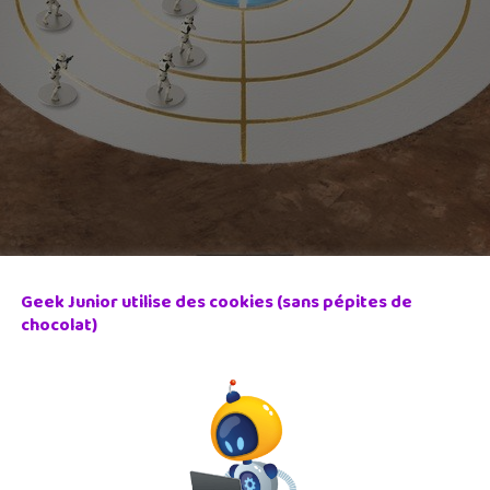
Geek Junior utilise des cookies (sans pépites de
chocolat)
si un petit jeu de cartes stratégique en tour par tour. Ce jeu 
s et d’autres éléments pour renforcer ton personnage.
chement indispensable pour jouer au jeu sur console et PC mais
on pour Android
on pour iPhone et iPad