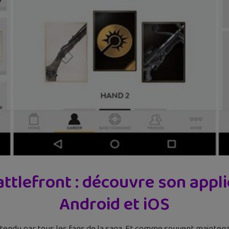
attlefront : découvre son app
Android et iOS
 attendu par tous les fans de la saga. Et comme souvent mainte