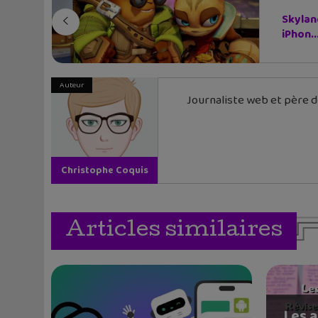
Skylan
iPhon..
Auteur
Journaliste web et père de
Christophe Coquis
Articles similaires
Les a