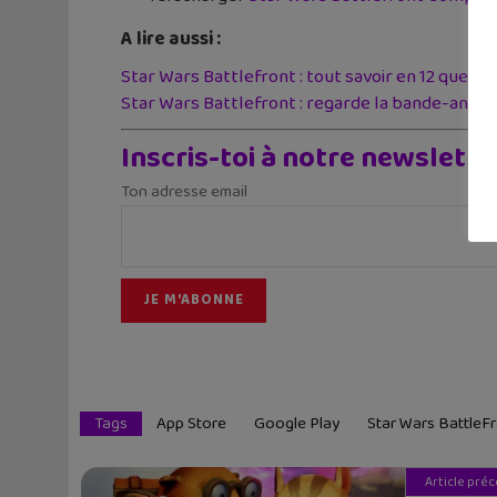
A lire aussi :
Star Wars Battlefront : tout savoir en 12 questi
Star Wars Battlefront : regarde la bande-annonc
Inscris-toi à notre newslette
Ton adresse email
Tags
App Store
Google Play
Star Wars BattleF
Article pré