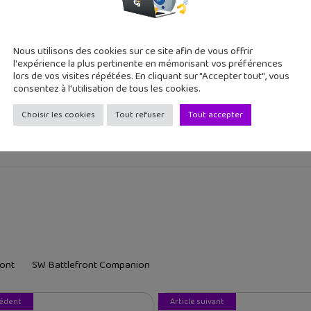
ons / réponses (FAQ)
Nous utilisons des cookies sur ce site afin de vous offrir
e de l’année !
l'expérience la plus pertinente en mémorisant vos préférences
lors de vos visites répétées. En cliquant sur "Accepter tout", vous
consentez à l'utilisation de tous les cookies.
r hebdomadaire et ne rate plus un artic
Choisir les cookies
Tout refuser
Tout accepter
ront
SW Battlefront Companion
cédent
Article suivant