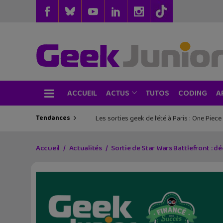
ACCUEIL
TUTOS
CODING
ACTUS
A
Tendances
Les sorties geek de l’été à Paris : One Pie
Accueil
Actualités
Sortie de Star Wars Battlefront : 