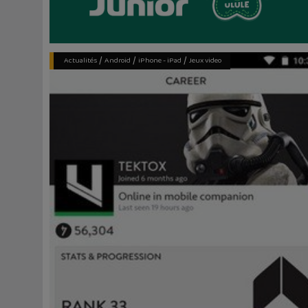
/
/
/
Actualités
Android
iPhone - iPad
Jeux video