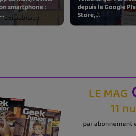
son smartphone :
depuis le Google Pl
..
Store,...
LE MAG
11 n
par abonnement e