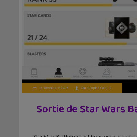
17 novembre 2015
Christophe Coquis
Sortie de Star Wars B
Star Wars Battlefront est le jeu vidéo le plus