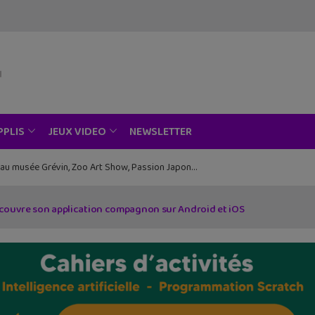
NEWSLETTER
PPLIS
JEUX VIDEO
ce au musée Grévin, Zoo Art Show, Passion Japon…
découvre son application compagnon sur Android et iOS