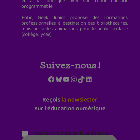
et à la robotique avec son robot éducatif
programmable.
Enfin, Geek Junior propose des formations
professionnelles à destination des bibliothécaires,
mais aussi des animations pour le public scolaire
(collège, lycée).
Suivez-nous !
Facebook
Bluesky
YouTube
Instagram
TikTok
LinkedIn
Reçois
la newsletter
sur l'éducation numérique
Parentalité numérique (le lundi matin)