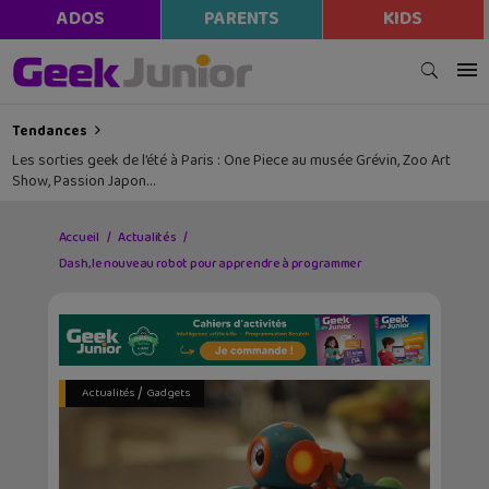
ADOS
PARENTS
KIDS
Tendances
Les sorties geek de l’été à Paris : One Piece au musée Grévin, Zoo Art
Show, Passion Japon…
Accueil
Actualités
Dash, le nouveau robot pour apprendre à programmer
/
Actualités
Gadgets