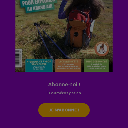
Abonne-toi !
11 numéros par an
JE M'ABONNE !