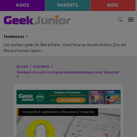
ADOS
PARENTS
KIDS
Tendances
Les sorties geek de l’été à Paris : One Piece au musée Grévin, Zoo Art
Show, Passion Japon…
Accueil
Actualités
Comment résoudre tes équations mathématiques avec Snapchat
?
/
/
/
Actualités
Applications
Éducation
Snapchat