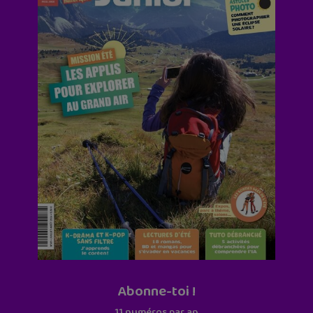
Abonne-toi !
11 numéros par an