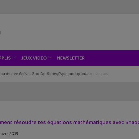
NEWSLETTER
PPLIS
JEUX VIDEO
ce au musée Grévin, Zoo Art Show, Passion Japon…
ent résoudre tes équations mathématiques avec Snapc
 avril 2019