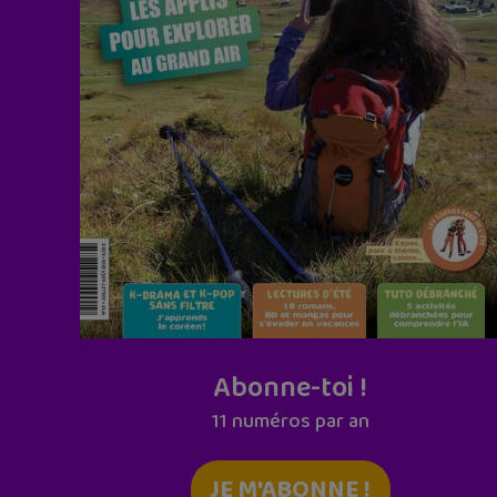
Abonne-toi !
11 numéros par an
JE M'ABONNE !