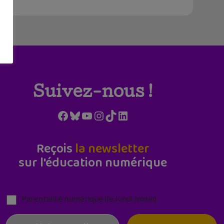
Suivez-nous !
Facebook
Bluesky
YouTube
Instagram
TikTok
LinkedIn
Reçois
la newsletter
sur l'éducation numérique
Parentalité numérique (le lundi matin)