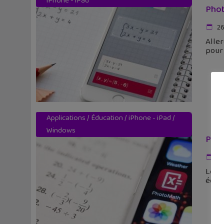
iPhone - iPad
Phot
26
Alle
pour 
Applications
/
Éducation
/
iPhone - iPad
/
Windows
Phot
27
Les é
équat