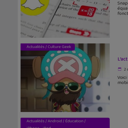
Snapc
équat
fonct
Actualités
/
Culture Geek
L’ac
2 
Voici
mobil
Actualités
/
Android
/
Éducation
/