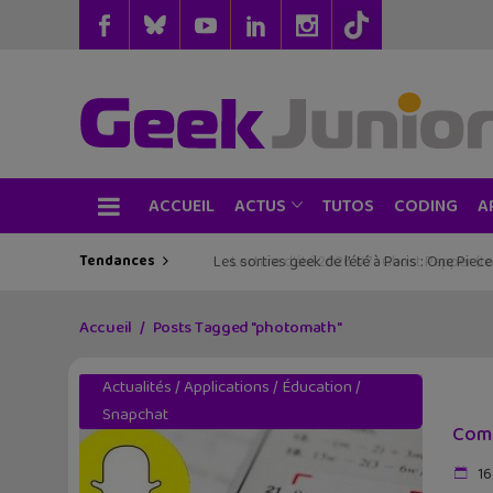
ACCUEIL
TUTOS
CODING
ACTUS
A
Tendances
Les sorties geek de l’été à Paris : One Pie
Accueil
Posts Tagged "photomath"
Actualités
/
Applications
/
Éducation
/
Snapchat
Comm
16