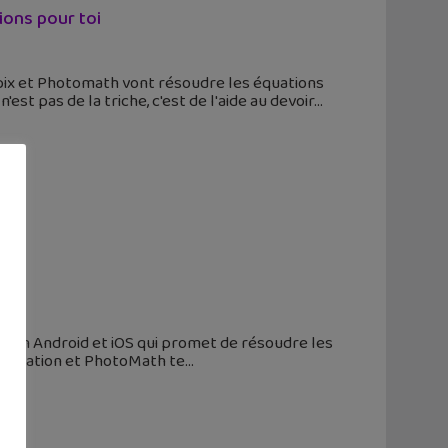
ions pour toi
pix et Photomath vont résoudre les équations
'est pas de la triche, c'est de l'aide au devoir
s
tion Android et iOS qui promet de résoudre les
l'équation et PhotoMath te