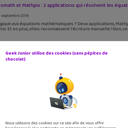
omath et Mathpix : 2 applications qui résolvent les équat
 septembre 2016
rgique aux équations mathématiques ? Deux applications, Math
toi. Et en plus, elles reconnaissent l’écriture manuelle ! Non, ce n
Geek Junior utilise des cookies (sans pépites de
chocolat)
oMath : l’application mobile pour résoudre des équation
 septembre 2015
quations sont ton pire cauchemar ? PhotoMath est une applica
ions algébriques à ta place. Il suffit de prendre une photo de 
Nous utilisons des cookies sur ce site afin de vous offrir