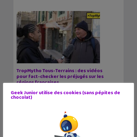
TropMytho Tous-Terrains : des vidéos
pour fact-checker les préjugés sur les
régions françaises
3 septembre 2025
Geek Junior utilise des cookies (sans pépites de
Les clichés sur les régions ont la vie dure.
chocolat)
Scotty et Maïssa de la chaîne YouTube Trop
Mytho parcourent le