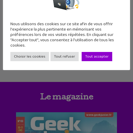
4
5
6
7
8
9
10
11
12
13
14
15
Nous utilisons des cookies sur ce site afin de vous offrir
l'expérience la plus pertinente en mémorisant vos
préférences lors de vos visites répétées. En cliquant sur
16
17
18
19
20
21
22
"Accepter tout", vous consentez à l'utilisation de tous les
cookies.
Choisir les cookies
Tout refuser
Tout accepter
Le magazine