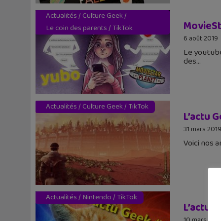
Actualités
/
Culture Geek
/
MovieSta
Le coin des parents
/
TikTok
6 août 2019
Le youtube
des
Actualités
/
Culture Geek
/
TikTok
L’actu 
31 mars 201
Voici nos 
Actualités
/
Nintendo
/
TikTok
L’actu G
10 mars 201