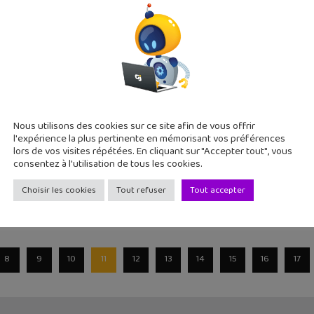
articles publiés au cours de la semaine avec des questions qui fâ
omène TikTok expliqué à tes parents
Nous utilisons des cookies sur ce site afin de vous offrir
9
l'expérience la plus pertinente en mémorisant vos préférences
liard de téléchargement, TikTok est une des applications les pl
lors de vos visites répétées. En cliquant sur "Accepter tout", vous
consentez à l'utilisation de tous les cookies.
Choisir les cookies
Tout refuser
Tout accepter
8
9
10
11
12
13
14
15
16
17