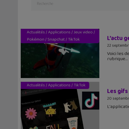
Actualités
/
Applications
/
Jeux video
/
L’actu 
Pokémon
/
Snapchat
/
TikTok
22 septembr
Voici les 
rubrique
Actualités
/
Applications
/
TikTok
Les gif
20 septembr
L'applicat