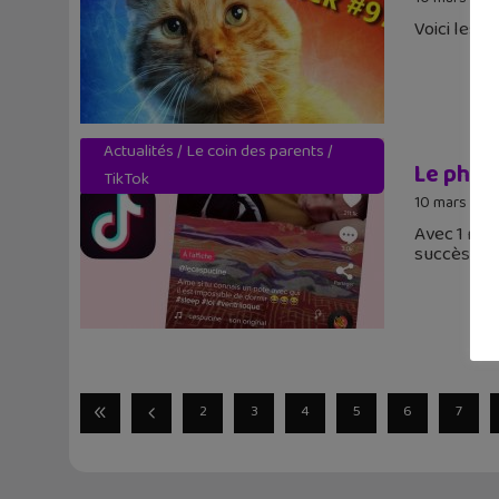
Voici les 
Actualités
/
Le coin des parents
/
Le phén
TikTok
10 mars 201
Avec 1 mil
succès
2
3
4
5
6
7