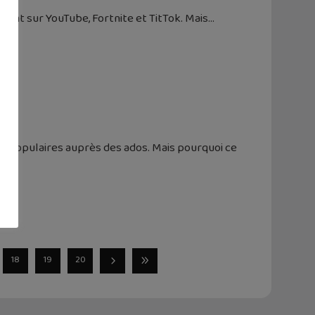
chent sur YouTube, Fortnite et TitTok. Mais
us populaires auprès des ados. Mais pourquoi ce
18
19
20