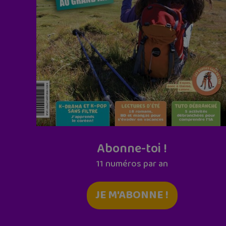
Abonne-toi !
11 numéros par an
JE M'ABONNE !