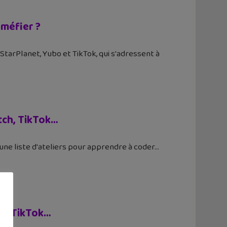
 méfier ?
tarPlanet, Yubo et TikTok, qui s'adressent à
tch, TikTok…
 une liste d'ateliers pour apprendre à coder
te, TikTok…