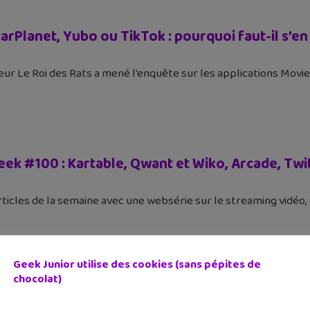
rPlanet, Yubo ou TikTok : pourquoi faut-il s’en
ur Le Roi des Rats a mené l'enquête sur les applications MovieS
Geek #100 : Kartable, Qwant et Wiko, Arcade, Twi
9
articles de la semaine avec une websérie sur le streaming vidéo,
Geek Junior utilise des cookies (sans pépites de
chocolat)
eek #97 : Nintendo Labo kit VR, YouTube, Fortni
9