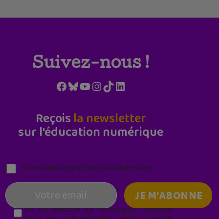
Suivez-nous !
Facebook
Bluesky
YouTube
Instagram
TikTok
LinkedIn
Reçois
la newsletter
sur l'éducation numérique
Parentalité numérique (le lundi matin)
En soumettant ce formulaire, j’accepte
que les informations saisies soient