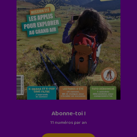
Abonne-toi !
11 numéros par an