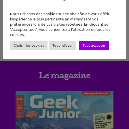
115
116
117
118
119
Nous utilisons des cookies sur ce site afin de vous offrir
120
121
122
123
124
125
126
l'expérience la plus pertinente en mémorisant vos
préférences lors de vos visites répétées. En cliquant sur
127
128
129
130
131
132
"Accepter tout", vous consentez à l'utilisation de tous les
cookies.
Choisir les cookies
Tout refuser
Tout accepter
Le magazine