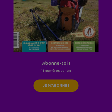
Abonne-toi !
11 numéros par an
JE M'ABONNE !