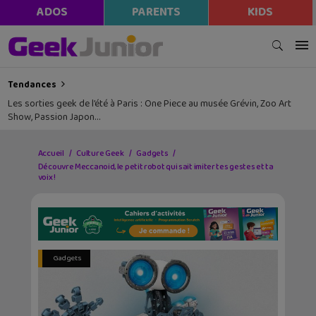
ADOS
PARENTS
KIDS
Tendances
Les sorties geek de l’été à Paris : One Piece au musée Grévin, Zoo Art
Show, Passion Japon…
Accueil
Culture Geek
Gadgets
Découvre Meccanoid, le petit robot qui sait imiter tes gestes et ta
voix !
Gadgets