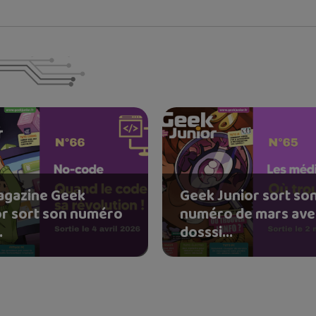
agazine Geek
Geek Junior sort so
or sort son numéro
numéro de mars ave
.
dosssi...