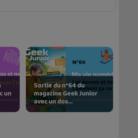
n
Sortie du n°64 du
c un
magazine Geek Junior
avec un dos...