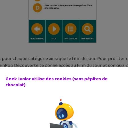
pour chaque catégorie ainsi que le film du jour. Pour profiter
inPop Découverte te donne accès au Film du Jour et son quiz, pl
imitée est aussi proposée à (6,28 € par mois)
Geek Junior utilise des cookies (sans pépites de
chocolat)
Play
et
App Store
)
P ?
dar, professeur en médecine, chercheur et pédiatre spécialisé 