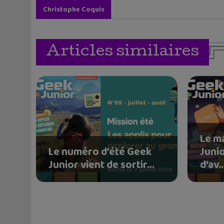
Christophe Coquis
Articles similaires
Le m
Le numéro d’été Geek
Juni
Junior vient de sortir...
d’av..