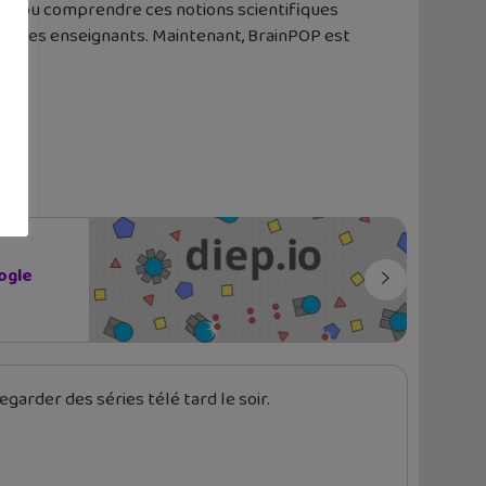
 ont pu comprendre ces notions scientifiques
avec des enseignants. Maintenant, BrainPOP est
ogle
garder des séries télé tard le soir.