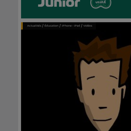
/
/
/
Actualités
Éducation
iPhone - iPad
Vidéos