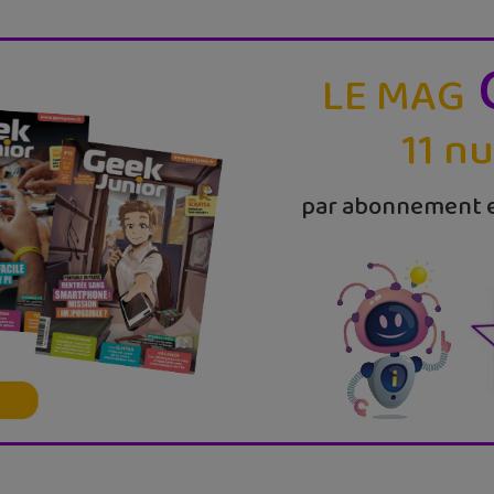
LE MAG
11 n
par abonnement e