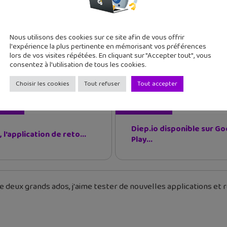
jeunes patients les troubles dont ils souffraient. Les enfants
endre plus. BrainPOP est né ensuite d’un travail collaboratif 
aite de tous les sujets.
Nous utilisons des cookies sur ce site afin de vous offrir
l'expérience la plus pertinente en mémorisant vos préférences
lors de vos visites répétées. En cliquant sur "Accepter tout", vous
consentez à l'utilisation de tous les cookies.
rainPOP
Edtech
Éducation
Vidéo Éducative
Choisir les cookies
Tout refuser
Tout accepter
cédent
Article suivant
Diep.io disponible sur Go
 l'application de reto...
Play...
 deux grands ados, j'aime tester de nouvelles applications et re