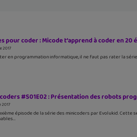
es pour coder : Micode t’apprend à coder en 20 
e 2017
er en programmation informatique, il ne faut pas rater la séri
icoders #S01E02 : Présentation des robots prog
e 2017
euxième épisode de la série des minicoders par Evolukid. Cette
ables