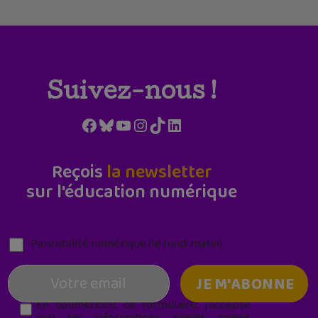
Suivez-nous !
Facebook
Bluesky
YouTube
Instagram
TikTok
LinkedIn
Reçois
la newsletter
sur l'éducation numérique
Parentalité numérique (le lundi matin)
En soumettant ce formulaire, j’accepte
que les informations saisies soient