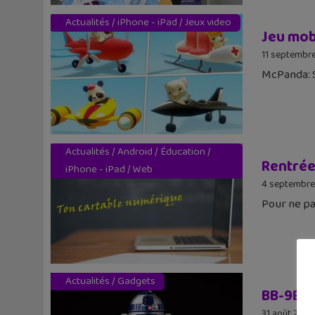
Actualités
/
iPhone - iPad
/
Jeux video
Jeu mobi
11 septembr
McPanda: S
Actualités
/
Android
/
Éducation
/
Rentrée 
iPhone - iPad
/
Web
4 septembre
Pour ne pas
Actualités
/
Gadgets
BB-9E e
31 août 2017