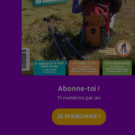
Abonne-toi !
11 numéros par an
JE M'ABONNE !