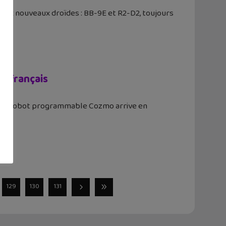
eux nouveaux droïdes : BB-9E et R2-D2, toujours
s français
16, le robot programmable Cozmo arrive en
129
130
131