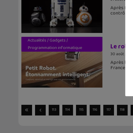
Après BB-8
contrôlab
Actualités
/
Gadgets
/
Le robo
Programmation informatique
30 août 2017
Après les 
France
113
114
115
116
117
118