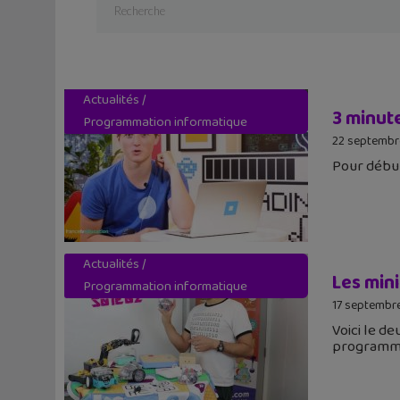
Actualités
/
3 minut
Programmation informatique
22 septembr
Pour début
Actualités
/
Les min
Programmation informatique
17 septembr
Voici le d
programm