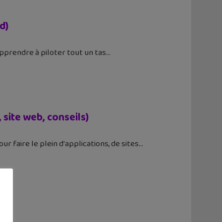
d)
apprendre à piloter tout un tas
 site web, conseils)
ur faire le plein d'applications, de sites
ero