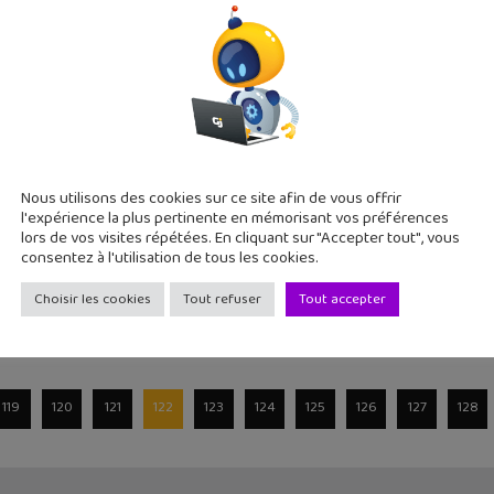
, Sphero continue avec ces robots connectés Star Wars avec d
les
t programmable Cozmo disponible pour les petit
Nous utilisons des cookies sur ce site afin de vous offrir
l'expérience la plus pertinente en mémorisant vos préférences
États-Unis où il fut une des révélations high-tech de Noël 20
lors de vos visites répétées. En cliquant sur "Accepter tout", vous
consentez à l'utilisation de tous les cookies.
Choisir les cookies
Tout refuser
Tout accepter
119
120
121
122
123
124
125
126
127
128