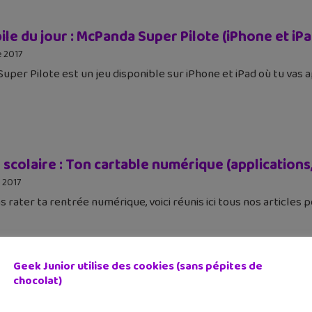
le du jour : McPanda Super Pilote (iPhone et iPa
e 2017
uper Pilote est un jeu disponible sur iPhone et iPad où tu vas 
scolaire : Ton cartable numérique (applications,
 2017
 rater ta rentrée numérique, voici réunis ici tous nos articles po
Geek Junior utilise des cookies (sans pépites de
chocolat)
t R2-D2, les nouveaux droïdes Star Wars de Sph