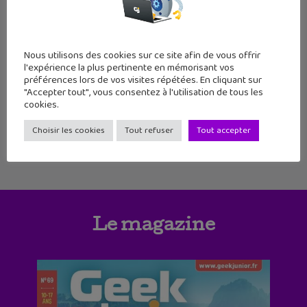
106
107
108
109
110
111
112
113
114
115
116
117
Nous utilisons des cookies sur ce site afin de vous offrir
l'expérience la plus pertinente en mémorisant vos
préférences lors de vos visites répétées. En cliquant sur
118
119
120
121
122
123
124
"Accepter tout", vous consentez à l'utilisation de tous les
cookies.
Choisir les cookies
Tout refuser
Tout accepter
Le magazine