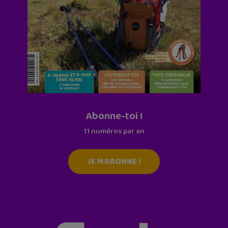
Abonne-toi !
11 numéros par an
JE M'ABONNE !