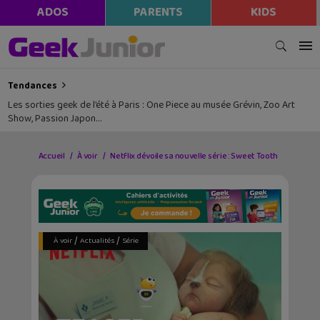
ADOS
PARENTS
KIDS
Tendances
Les sorties geek de l’été à Paris : One Piece au musée Grévin, Zoo Art
Show, Passion Japon…
Accueil
À voir
Netflix dévoile sa nouvelle série : Sweet Tooth
/
/
À voir
Actualités
Série