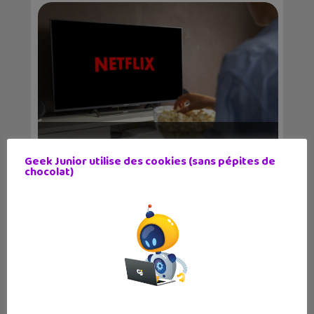
4 séries et films Netflix à visionner
en Juin 2024...
Geek Junior utilise des cookies (sans pépites de
chocolat)