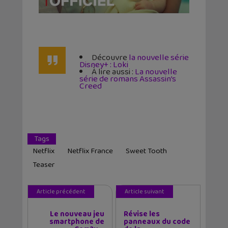
Découvre
la nouvelle série
Disney+ : Loki
À lire aussi :
La nouvelle
série de romans Assassin’s
Creed
Tags
Netflix
Netflix France
Sweet Tooth
Teaser
Article précédent
Article suivant
Le nouveau jeu
Révise les
smartphone de
panneaux du code