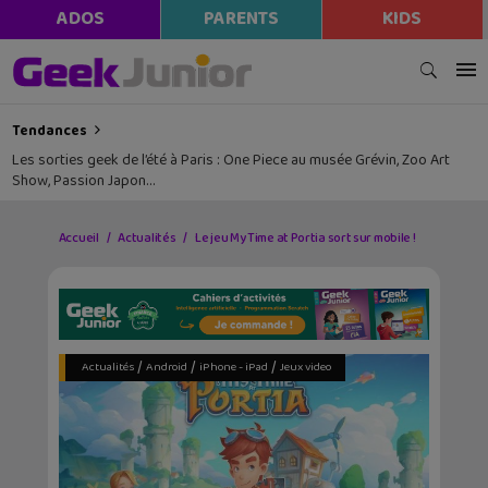
ADOS
PARENTS
KIDS
Tendances
Les sorties geek de l’été à Paris : One Piece au musée Grévin, Zoo Art
Show, Passion Japon…
Accueil
Actualités
Le jeu My Time at Portia sort sur mobile !
/
/
/
Actualités
Android
iPhone - iPad
Jeux video