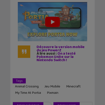
Découvre la version mobile
du jeu PowerZ
À lire aussi :
On a testé
Pokemon Unite sur la
Nintendo Switch !
Tags
Animal Crossing
Jeu Mobile
Minecraft
My Time At Portia
Pixmain