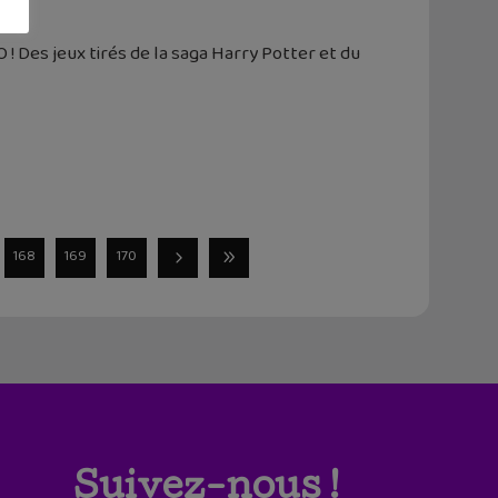
 ! Des jeux tirés de la saga Harry Potter et du
168
169
170
Suivez-nous !