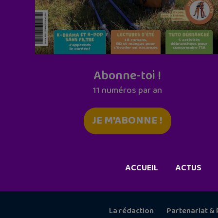
Abonne-toi !
11 numéros par an
JE M'ABONNE !
ACCUEIL
ACTUS
La rédaction
Partenariat & 