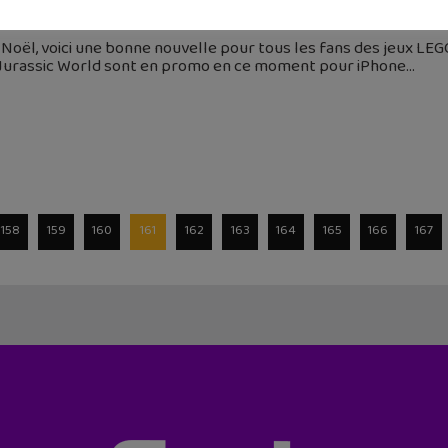
 décembre 2016
Noël, voici une bonne nouvelle pour tous les fans des jeux LEGO
 Jurassic World sont en promo en ce moment pour iPhone
158
159
160
161
162
163
164
165
166
167