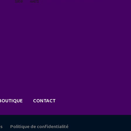
site web
geekjunior.fr/informations-
cookies/
BOUTIQUE
CONTACT
es
Politique de confidentialité