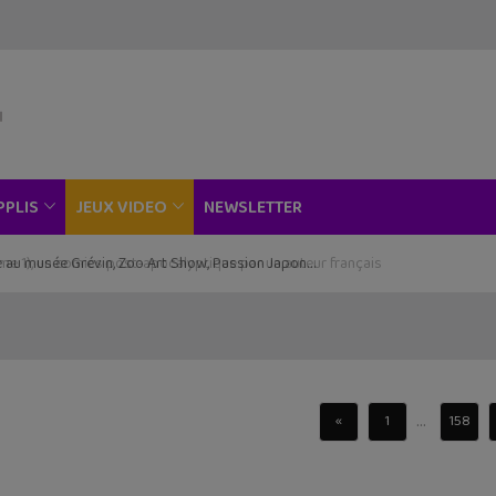
NEWSLETTER
PPLIS
JEUX VIDEO
ce au musée Grévin, Zoo Art Show, Passion Japon…
...
«
1
158