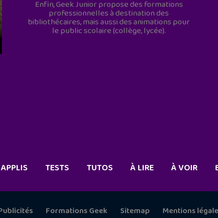
Enfin, Geek Junior propose des formations
professionnelles à destination des
bibliothécaires, mais aussi des animations pour
le public scolaire (collège, lycée).
APPLIS
TESTS
TUTOS
À LIRE
À VOIR
Publicités
Formations Geek
Sitemap
Mentions légal