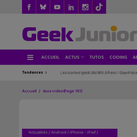
ACCUEIL
TUTOS
CODING
ACTUS
A
Tendances
Les sorties geek de l’été à Paris : One Pie
Accueil
Jeux video
(Page 161)
Actualités
/
Android
/
iPhone - iPad
/