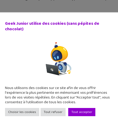
Geek Junior utilise des cookies (sans pépites de
chocolat)
ne / iPad : le top des 10 meilleurs jeux 2016 à télécharger
 décembre 2016
illiers de jeux envahissent l'App Store chaque année. En 2016,
ument. Tous les genres sont présents ; c'est à toi maintenant de
Nous utilisons des cookies sur ce site afin de vous offrir
l'expérience la plus pertinente en mémorisant vos préférences
lors de vos visites répétées. En cliquant sur "Accepter tout", vous
consentez à l'utilisation de tous les cookies.
Choisir les cookies
Tout refuser
Tout accepter
jeux LEGO pour 1€ sur ton iPhone et iPad, c’est maintena