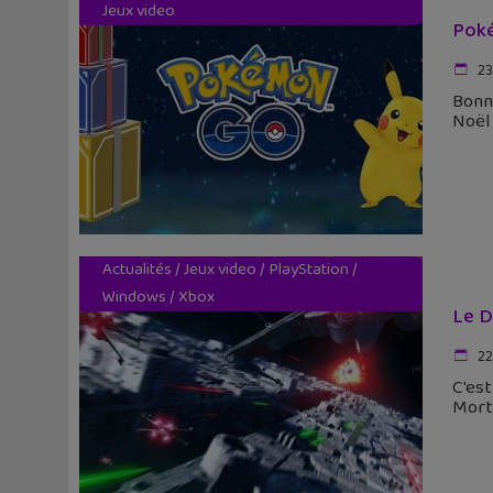
Jeux video
Poké
23
Bonne
Noël
Actualités
/
Jeux video
/
PlayStation
/
Windows
/
Xbox
Le D
22
C'est
Mort"