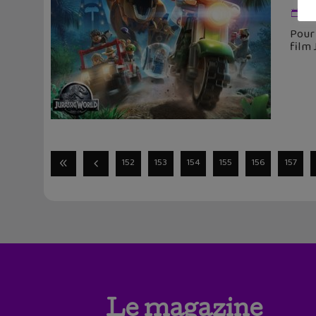
19
Pour 
film
152
153
154
155
156
157
Le magazine