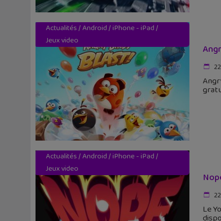
Actualités
/
Android
/
iPhone - iPad
/
Jeux video
Angr
22
Angry
gratu
Actualités
/
Android
/
iPhone - iPad
/
Jeux video
Nope
22
Le Yo
dispo