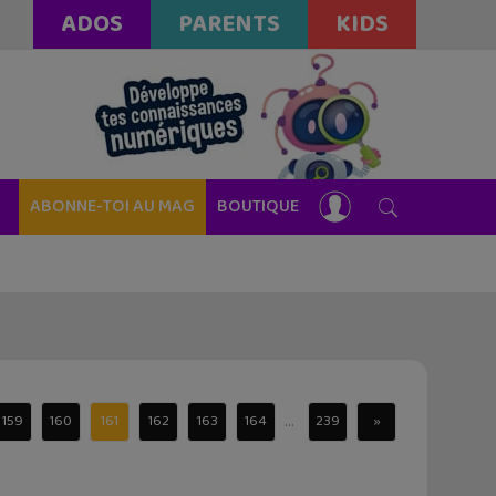
ADOS
PARENTS
KIDS
ABONNE-TOI AU MAG
BOUTIQUE
...
159
160
161
162
163
164
239
»