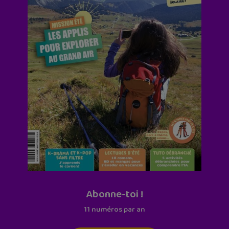
Abonne-toi !
11 numéros par an