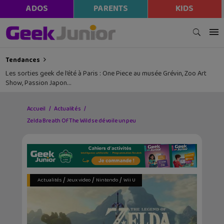
ADOS
PARENTS
KIDS
Tendances
Les sorties geek de l’été à Paris : One Piece au musée Grévin, Zoo Art
Show, Passion Japon…
Accueil
Actualités
Zelda Breath Of The Wild se dévoile un peu
/
/
/
Actualités
Jeux video
Nintendo
Wii U