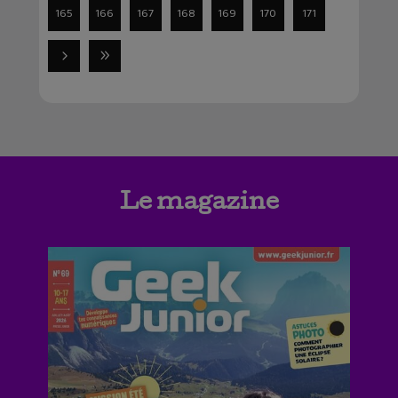
165
166
167
168
169
170
171
Le magazine