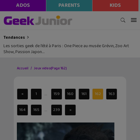
ADOS
PARENTS
KIDS
Tendances
Les sorties geek de l’été à Paris : One Piece au musée Grévin, Zoo Art
Show, Passion Japon…
Accueil
Jeux video
(Page 162)
...
«
1
159
160
161
162
163
...
164
165
239
»