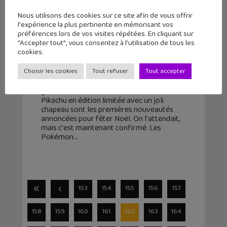
Nous utilisons des cookies sur ce site afin de vous offrir
l'expérience la plus pertinente en mémorisant vos
préférences lors de vos visites répétées. En cliquant sur
Pokémon Go : Pikachu fête Noël
"Accepter tout", vous consentez à l'utilisation de tous les
avec aussi de nouveaux Pokémon !
cookies.
12 décembre 2016
Choisir les cookies
Tout refuser
Tout accepter
De nouveaux Pokémon de seconde
génération dans Pokémon GO avec aussi un
Pikachu en édition limitée avec un joli
chapeau sont les premières nouveautés
annoncées pour fêter Noël. On l'attendait,
mais c'est maintenant confirmé. Les
Pokémon
153
154
155
156
157
158
159
160
161
162
163
164